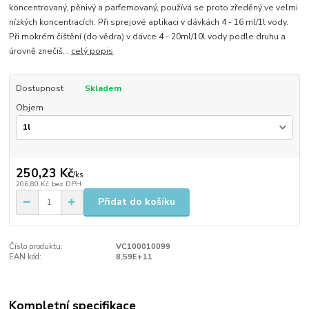
koncentrovaný, pěnivý a parfemovaný, používá se proto zředěný ve velmi
nízkých koncentracích. Při sprejové aplikaci v dávkách 4 - 16 ml/1l vody.
Při mokrém čištění (do vědra) v dávce 4 - 20ml/10l vody podle druhu a
úrovně znečiš...
celý popis
Dostupnost
Skladem
Objem
250,23 Kč
/
ks
206,80 Kč
bez DPH
Přidat do košíku
Číslo produktu:
VC100010099
EAN kód:
8,59E+11
Kompletní specifikace