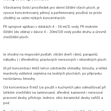
Všestranný čisticí prostředek pro denní čištění všech ploch, je
vysoce koncentrovaný, pěnivý a parfemovaný, používá se proto
zředěný ve velmi nízkých koncentracích.
Při sprejové aplikaci v dávkách 4 - 16 ml/1l vody. Při mokrém
čištění (do vědra) v dávce 4 - 20ml/10l vody podle druhu a úrovně
znečištění ploch.
Je vhodný na mopování podlah, stírání dveří, rámů, parapetů,
nábytku ( i dřevěného), plastových nerezových i skleněných ploch.
Již při koncentraci 4ml/l lehce odstraníte ohmatky, šmouhy, a lehké
mastnoty viditelné zejména na lesklých plochách, po přípravku
nezůstanou šmouhy.
Od koncentrace 8 ml/l lze použít v kuchyních jako odmašťovač při
lehkém znečištění na laminované, dřevěné, kamenné i nerezové
pracovní desky, přístroje, lednice, sklo-keramické desky vařičů a
pod.