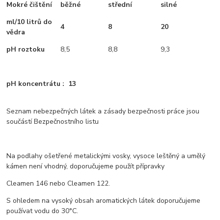
Mokré čištění
běžné
střední
silné
ml/10 litrů do
4
8
20
vědra
pH roztoku
8,5
8,8
9,3
pH koncentrátu : 13
Seznam nebezpečných látek a zásady bezpečnosti práce jsou
součástí Bezpečnostního listu
Na podlahy ošetřené metalickými vosky, vysoce leštěný a umělý
kámen není vhodný, doporučujeme použít přípravky
Cleamen 146 nebo Cleamen 122.
S ohledem na vysoký obsah aromatických látek doporučujeme
používat vodu do 30°C.