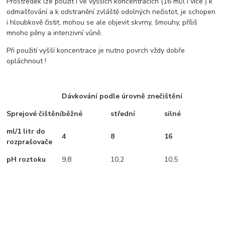
Prostředek lze použít i ve vyšších koncentracích (16 ml/l i více ) k
odmašťování a k odstranění zvláště odolných nečistot, je schopen
i hloubkově čistit, mohou se ale objevit skvrny, šmouhy, příliš
mnoho pěny a intenzivní vůně.
Při použití vyšší koncentrace je nutno povrch vždy dobře
opláchnout !
Dávkování podle úrovně znečištění
Sprejové čištění
běžné
střední
silné
ml/1 litr do
4
8
16
rozprašovače
pH roztoku
9,8
10,2
10,5