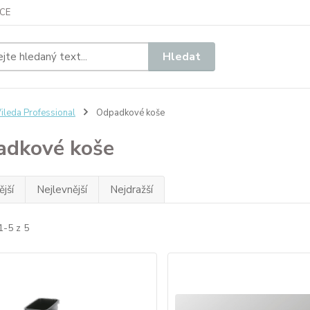
CE
Hledat
ileda Professional
Odpadkové koše
dkové koše
jší
Nejlevnější
Nejdražší
1-5 z 5