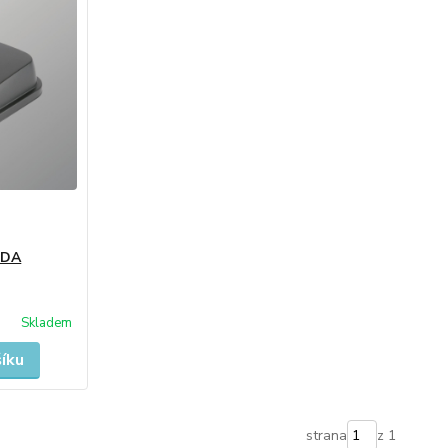
EDA
Skladem
šíku
strana
z 1