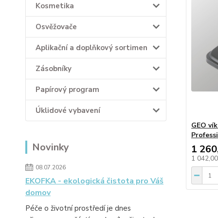
Kosmetika
Osvěžovače
Aplikační a doplňkový sortimen
Zásobníky
Papírový program
Úklidové vybavení
GEO vík
Profess
Novinky
1 260
1 042,0
08.07.2026
EKOFKA - ekologická čistota pro Váš
domov
Péče o životní prostředí je dnes