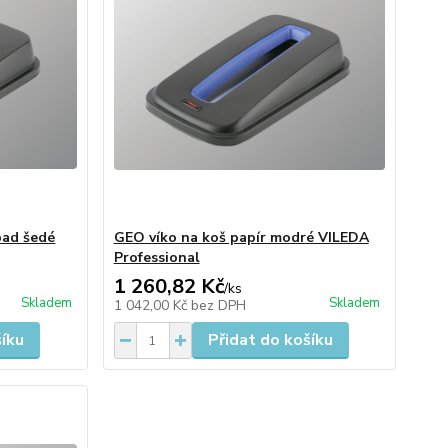
pad šedé
GEO víko na koš papír modré VILEDA
Professional
1 260,82 Kč
/
ks
Skladem
Skladem
1 042,00 Kč
bez DPH
šíku
Přidat do košíku