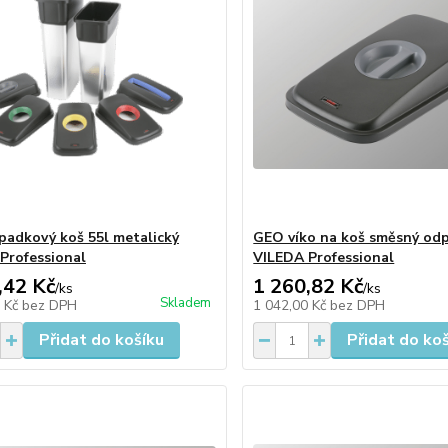
adkový koš 55l metalický
GEO víko na koš směsný od
Professional
VILEDA Professional
,42 Kč
1 260,82 Kč
/
ks
/
ks
Skladem
0 Kč
bez DPH
1 042,00 Kč
bez DPH
Přidat do košíku
Přidat do ko