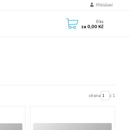
Přihlášení
0
ks
za
0,00 Kč
strana
z 1