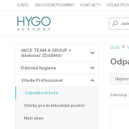
O NÁS
OBCHODNÍ PODMÍNKY
KONTAKTY
VOLNÁ POZI
Úvod
V
AKCE TEAM A GROUP +
dávkovač ZDARMA!
Odpa
Dámská hygiena
Nejnově
Vileda Professional
Odpadkové koše
Zobrazuji 
Utěrky pro krátkodobé použití
Mytí oken