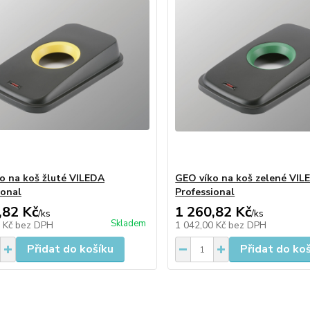
o na koš žluté VILEDA
GEO víko na koš zelené VIL
ional
Professional
,82 Kč
1 260,82 Kč
/
ks
/
ks
Skladem
0 Kč
bez DPH
1 042,00 Kč
bez DPH
Přidat do košíku
Přidat do ko