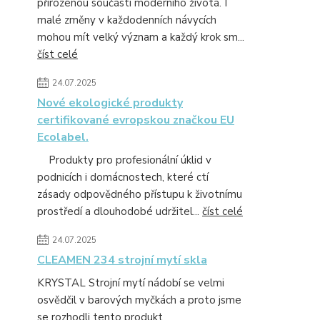
přirozenou součástí moderního života. I
malé změny v každodenních návycích
mohou mít velký význam a každý krok sm...
číst celé
24.07.2025
Nové ekologické produkty
certifikované evropskou značkou EU
Ecolabel.
Produkty pro profesionální úklid v
podnicích i domácnostech, které ctí
zásady odpovědného přístupu k životnímu
prostředí a dlouhodobé udržitel...
číst celé
24.07.2025
CLEAMEN 234 strojní mytí skla
KRYSTAL Strojní mytí nádobí se velmi
osvědčil v barových myčkách a proto jsme
se rozhodli tento produkt