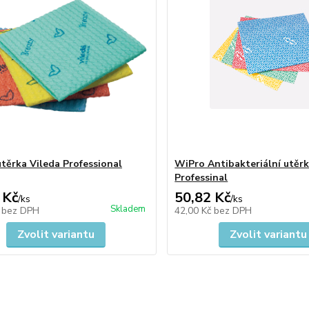
utěrka Vileda Professional
WiPro Antibakteriální utěrk
Professinal
 Kč
50,82 Kč
/
ks
/
ks
Skladem
č
bez DPH
42,00 Kč
bez DPH
Zvolit variantu
Zvolit variantu