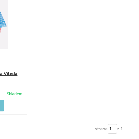
a Vileda
Skladem
strana
z 1