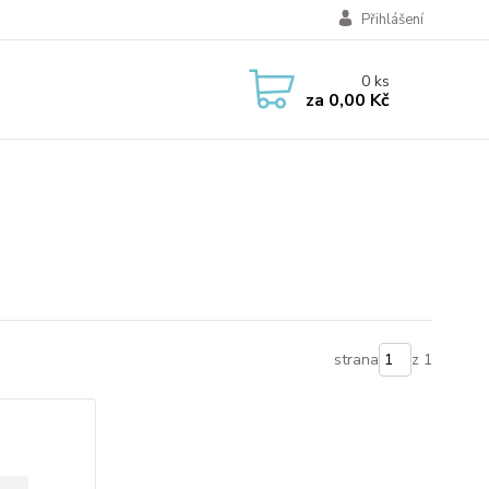
Přihlášení
0
ks
za
0,00 Kč
strana
z 1