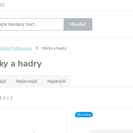
CE
Hledat
ileda Professional
Utěrky a hadry
ky a hadry
jší
Nejlevnější
Nejdražší
1-2 z 2
Novinka