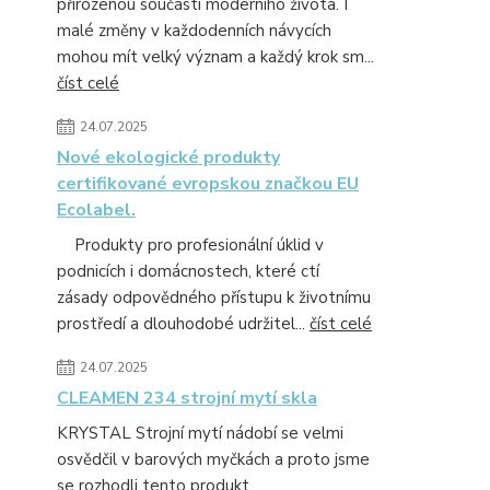
přirozenou součástí moderního života. I
malé změny v každodenních návycích
mohou mít velký význam a každý krok sm...
číst celé
24.07.2025
Nové ekologické produkty
certifikované evropskou značkou EU
Ecolabel.
Produkty pro profesionální úklid v
podnicích i domácnostech, které ctí
zásady odpovědného přístupu k životnímu
prostředí a dlouhodobé udržitel...
číst celé
24.07.2025
CLEAMEN 234 strojní mytí skla
KRYSTAL Strojní mytí nádobí se velmi
osvědčil v barových myčkách a proto jsme
se rozhodli tento produkt