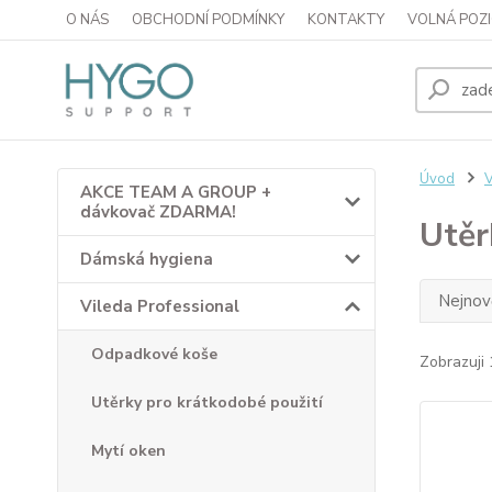
O NÁS
OBCHODNÍ PODMÍNKY
KONTAKTY
VOLNÁ POZI
Úvod
V
AKCE TEAM A GROUP +
dávkovač ZDARMA!
Utěr
Dámská hygiena
Nejnově
Vileda Professional
Odpadkové koše
Zobrazuji 
Utěrky pro krátkodobé použití
Mytí oken