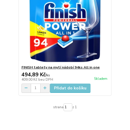
FINISH tablety na mytí nádobí 94ks All in one
494,89 Kč
/
ks
Skladem
409,00 Kč
bez DPH
Přidat do košíku
strana
z 1