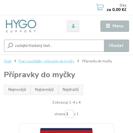
0
ks
za
0,00 Kč
Menu
Hledat
Úvod
Prací prostředky, přípravky do myčky
Přípravky do myčky
Přípravky do myčky
Nejnovější
Nejlevnější
Nejdražší
Zobrazuji 1-4 z 4
strana
z 1