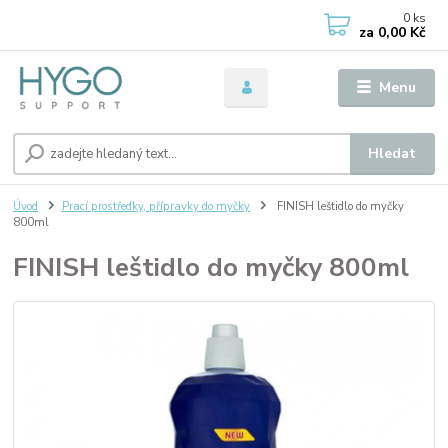
0
ks
za
0,00 Kč
Menu
Hledat
Úvod
Prací prostředky, přípravky do myčky
FINISH leštidlo do myčky
800ml
FINISH leštidlo do myčky 800ml