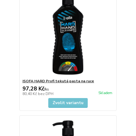
ISOFA HARD Profi tekutá pasta na ruce
97,28 Kč
/
ks
Skladem
80,40 Kč
bez DPH
Zvolit variantu