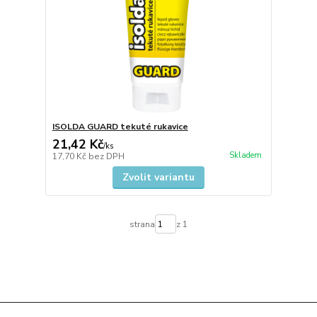
ISOLDA GUARD tekuté rukavice
21,42 Kč
/
ks
Skladem
17,70 Kč
bez DPH
Zvolit variantu
strana
z 1