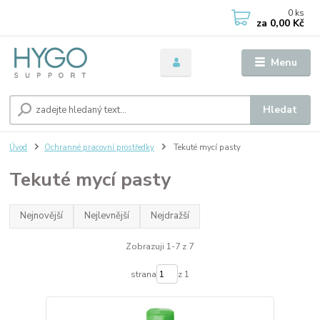
0
ks
za
0,00 Kč
Menu
Hledat
Úvod
Ochranné pracovní prostředky
Tekuté mycí pasty
Tekuté mycí pasty
Nejnovější
Nejlevnější
Nejdražší
Zobrazuji 1-7 z 7
strana
z 1