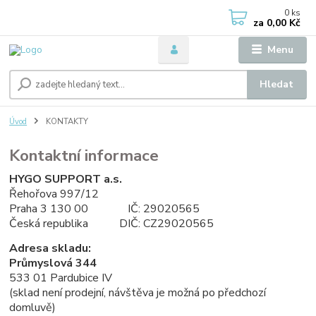
0
ks
za
0,00 Kč
Menu
Hledat
Úvod
KONTAKTY
Kontaktní informace
HYGO SUPPORT a.s.
Řehořova 997/12
Praha 3 130 00 IČ: 29020565
Česká republika DIČ: CZ29020565
Adresa skladu:
Průmyslová 344
533 01 Pardubice IV
(sklad není prodejní, návštěva je možná po předchozí
domluvě)