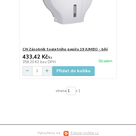
CN Zásobník toaletního papíru 19 JUMBO - bílý
433,42 Kč
/
ks
Skladem
358,20 Kč
bez DPH
Přidat do košíku
strana
z 1
Vytvořeno na
Eshop-rychle.cz