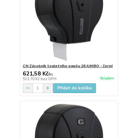
CN Zásobník toaletního papíru 28 JUMBO - černý
621,58 Kč
/
ks
Skladem
513,70 Kč
bez DPH
Přidat do košíku