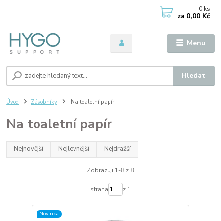
0
ks
za
0,00 Kč
Menu
Hledat
Úvod
Zásobníky
Na toaletní papír
Na toaletní papír
Nejnovější
Nejlevnější
Nejdražší
Zobrazuji 1-8 z 8
strana
z 1
Novinka