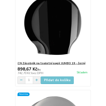
CN Zásobník na toaletní papír JUMBO 19 - černý
898,67 Kč
/
ks
Skladem
742,70 Kč
bez DPH
Přidat do košíku
Novinka