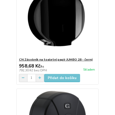
CN Zásobník na toaletní papír JUMBO 28 - černý
958,68 Kč
/
ks
Skladem
792,30 Kč
bez DPH
Přidat do košíku