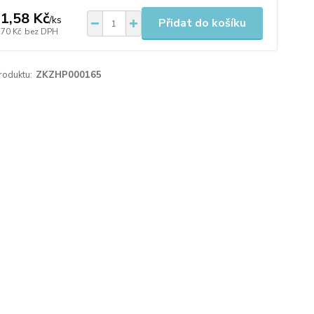
1,58 Kč
/
ks
Přidat do košíku
,70 Kč
bez DPH
roduktu:
ZKZHP000165