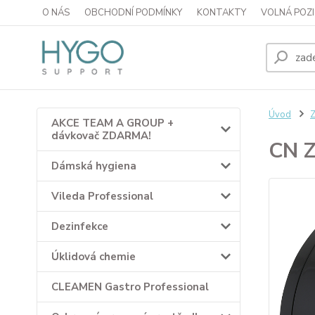
O NÁS
OBCHODNÍ PODMÍNKY
KONTAKTY
VOLNÁ POZI
Úvod
Z
AKCE TEAM A GROUP +
dávkovač ZDARMA!
CN Z
Dámská hygiena
Vileda Professional
Dezinfekce
Úklidová chemie
CLEAMEN Gastro Professional