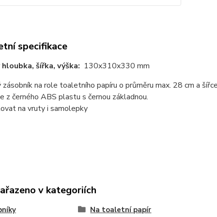
tní specifikace
hloubka, šířka, výška:
130x310x330 mm
zásobník na role toaletního papíru o průměru max. 28 cm a šířc
e z černého ABS plastu s černou základnou.
ovat na vruty i samolepky
zařazeno v kategoriích
bníky
Na toaletní papír