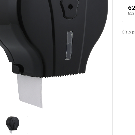
62
513
Číslo p