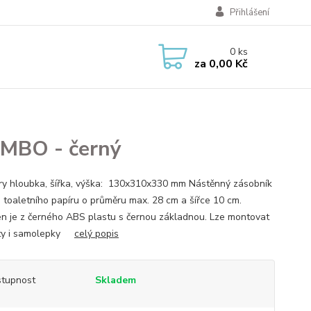
Přihlášení
0
ks
za
0,00 Kč
UMBO - černý
ry hloubka, šířka, výška: 130x310x330 mm Nástěnný zásobník
e toaletního papíru o průměru max. 28 cm a šířce 10 cm.
n je z černého ABS plastu s černou základnou. Lze montovat
uty i samolepky
celý popis
tupnost
Skladem