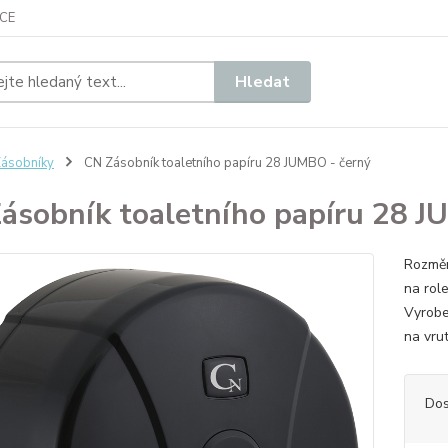
CE
Hledat
ásobníky
CN Zásobník toaletního papíru 28 JUMBO - černý
ásobník toaletního papíru 28 J
​Rozmě
na rol
Vyrobe
na vr
Dos