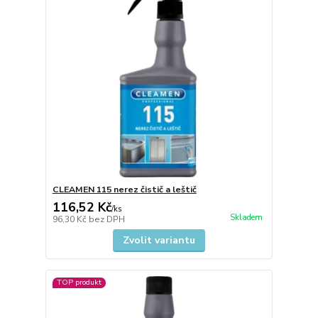
CLEAMEN 115 nerez čistič a leštič
116,52 Kč
/
ks
Skladem
96,30 Kč
bez DPH
Zvolit variantu
TOP produkt