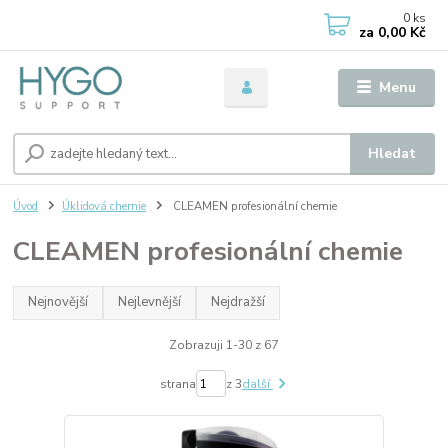
0
ks
za
0,00 Kč
Menu
Hledat
Úvod
Úklidová chemie
CLEAMEN profesionální chemie
CLEAMEN profesionální chemie
Nejnovější
Nejlevnější
Nejdražší
Zobrazuji 1-30 z 67
strana
z 3
další