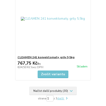
CLEAMEN 241 konvektomaty, grily 5,5kg
767,75 Kč
/
ks
Skladem
634,50 Kč
bez DPH
Zvolit variantu
Načíst další produkty (30)
strana
z 3
další