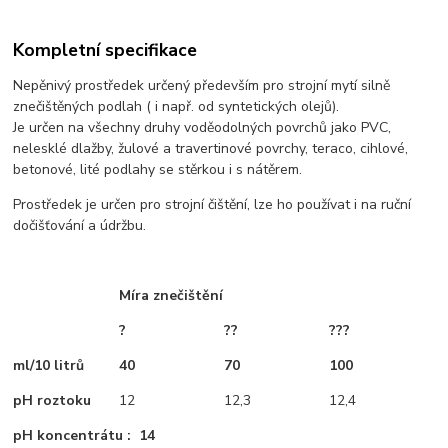
Kompletní specifikace
Nepěnivý prostředek určený především pro strojní mytí silně
znečištěných podlah ( i např. od syntetických olejů).
Je určen na všechny druhy voděodolných povrchů jako PVC,
nelesklé dlažby, žulové a travertinové povrchy, teraco, cihlové,
betonové, lité podlahy se stěrkou i s nátěrem.
Prostředek je určen pro strojní čištění, lze ho používat i na ruční
dočišťování a údržbu.
Míra znečištění
?
??
???
ml/10 litrů
40
70
100
pH roztoku
12
12,3
12,4
pH koncentrátu : 14