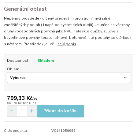
Generální oblast
Nepěnivý prostředek určený především pro strojní mytí silně
znečištěných podlah ( i např. od syntetických olejů). Je určen na všechny
druhy voděodolných povrchů jako PVC, nelesklé dlažby, žulové a
travertinové povrchy, teraco, cihlové, betonové, lité podlahy se stěrkou i
s nátěrem. Prostředek je urč...
celý popis
Dostupnost
Skladem
Objem
799,33 Kč
/
ks
660,60 Kč
bez DPH
Přidat do košíku
Číslo produktu:
VC141050099