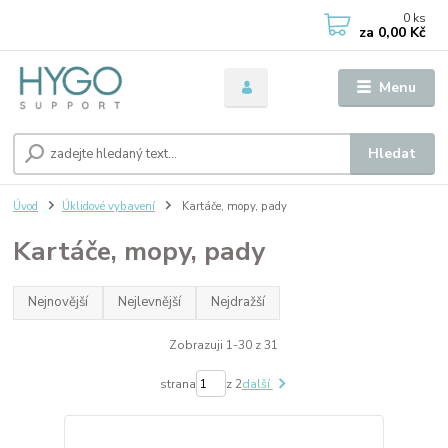
0
ks
za
0,00 Kč
Menu
Hledat
Úvod
Úklidové vybavení
Kartáče, mopy, pady
Kartáče, mopy, pady
Nejnovější
Nejlevnější
Nejdražší
Zobrazuji 1-30 z 31
strana
z 2
další