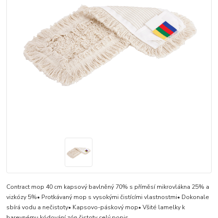
Contract mop 40 cm kapsový bavlněný 70% s příměsí mikrovlákna 25% a
vizkózy 5%• Protkávaný mop s vysokými čistícími vlastnostmi• Dokonale
sbírá vodu a nečistoty• Kapsovo-páskový mop• Všité lamelky k
barevnému kódování zón čistoty
celý popis