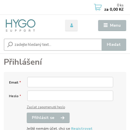
0
ks
za
0,00 Kč
Menu
Hledat
Přihlášení
Email
*
Heslo
*
Zaslat zapomenuté heslo
Přihlásit se
Ještě nemám účet, chci se
Registrovat