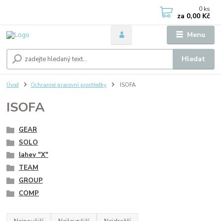
0
ks
za
0,00 Kč
Menu
Hledat
Úvod
Ochranné pracovní prostředky
ISOFA
ISOFA
GEAR
SOLO
lahev "X"
TEAM
GROUP
COMP