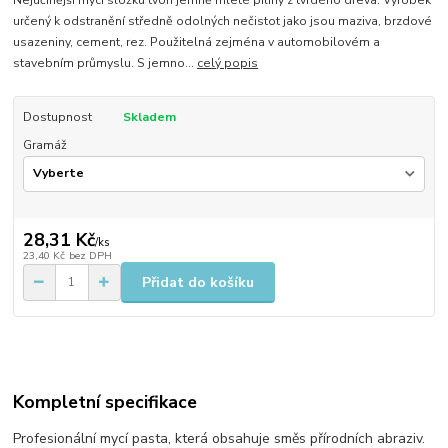
Nejúčinější mycí složku tvoří jemně mleté piliny z tvrdého dřeva. Výrobek
určený k odstranění středně odolných nečistot jako jsou maziva, brzdové
usazeniny, cement, rez. Použitelná zejména v automobilovém a
stavebním průmyslu. S jemno...
celý popis
Dostupnost
Skladem
Gramáž
28,31 Kč
/
ks
23,40 Kč
bez DPH
Přidat do košíku
Kompletní specifikace
Profesionální mycí pasta, která obsahuje směs přírodních abraziv.