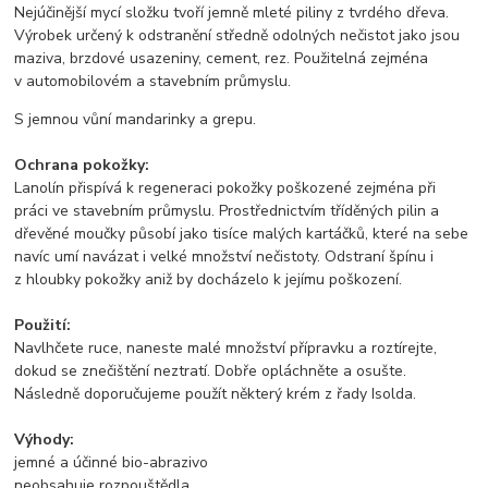
Nejúčinější mycí složku tvoří jemně mleté piliny z tvrdého dřeva.
Výrobek určený k odstranění středně odolných nečistot jako jsou
maziva, brzdové usazeniny, cement, rez. Použitelná zejména
v automobilovém a stavebním průmyslu.
S jemnou vůní mandarinky a grepu.
Ochrana pokožky:
Lanolín přispívá k regeneraci pokožky poškozené zejména při
práci ve stavebním průmyslu. Prostřednictvím tříděných pilin a
dřevěné moučky působí jako tisíce malých kartáčků, které na sebe
navíc umí navázat i velké množství nečistoty. Odstraní špínu i
z hloubky pokožky aniž by docházelo k jejímu poškození.
Použití:
Navlhčete ruce, naneste malé množství přípravku a roztírejte,
dokud se znečištění neztratí. Dobře opláchněte a osušte.
Následně doporučujeme použít některý krém z řady Isolda.
Výhody:
jemné a účinné bio-abrazivo
neobsahuje rozpouštědla