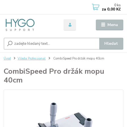
0
ks
za
0,00 Kč
Menu
Hledat
Úvod
Vileda Professional
CombiSpeed Pro držák mopu 40cm
CombiSpeed Pro držák mopu
40cm