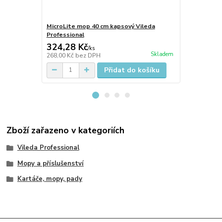
MicroLite mop 40 cm kapsový Vileda
SprayMop I
Professional
324,28 Kč
1 570,58
/
ks
Skladem
268,00 Kč
bez DPH
1 298,00 Kč
Přidat do košíku
Zboží zařazeno v kategoriích
Vileda Professional
Mopy a příslušenství
Kartáče, mopy, pady