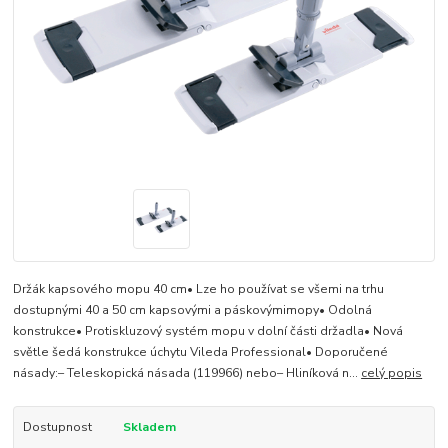
Držák kapsového mopu 40 cm• Lze ho používat se všemi na trhu
dostupnými 40 a 50 cm kapsovými a páskovýmimopy• Odolná
konstrukce• Protiskluzový systém mopu v dolní části držadla• Nová
světle šedá konstrukce úchytu Vileda Professional• Doporučené
násady:– Teleskopická násada (119966) nebo– Hliníková n...
celý popis
Dostupnost
Skladem