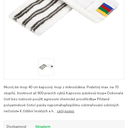
MicroLite mop 40 cm kapsový, mop z mikrovlákna. Pratelný max. na 70
stupňů, životnost až 800 pracích cyklů.Kapsovo-páskový mop• Dokonale
čistí bez nutnosti použít agresivní chemické prostředky• Přidané
polyamidové čisticí pásky napomáhajílepšímu odstraňování odolných
nečistot• K čištění lesklých a h...
celý popis
Dostupnost
Skladem