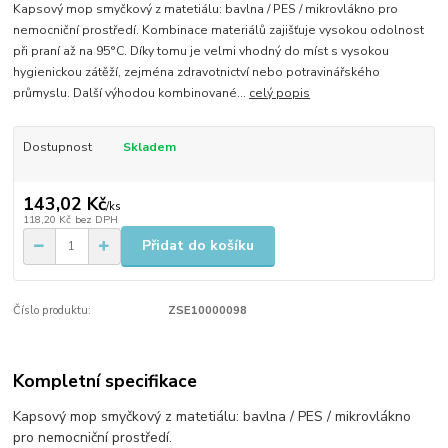
Kapsový mop smyčkový z matetiálu: bavlna / PES / mikrovlákno pro
nemocniční prostředí. Kombinace materiálů zajišťuje vysokou odolnost
při praní až na 95°C. Díky tomu je velmi vhodný do míst s vysokou
hygienickou zátěží, zejména zdravotnictví nebo potravinářského
průmyslu. Další výhodou kombinované...
celý popis
Dostupnost
Skladem
143,02 Kč
/
ks
118,20 Kč
bez DPH
Přidat do košíku
Číslo produktu:
ZSE10000098
Kompletní specifikace
Kapsový mop smyčkový z matetiálu: bavlna / PES / mikrovlákno
pro nemocniční prostředí.