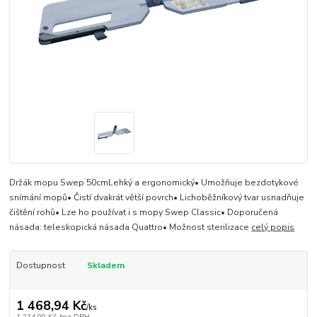
Držák mopu Swep 50cmLehký a ergonomický• Umožňuje bezdotykové
snímání mopů• Čistí dvakrát větší povrch• Lichoběžníkový tvar usnadňuje
čištění rohů• Lze ho používat i s mopy Swep Classic• Doporučená
násada: teleskopická násada Quattro• Možnost sterilizace
celý popis
Dostupnost
Skladem
1 468,94 Kč
/
ks
1 214,00 Kč
bez DPH