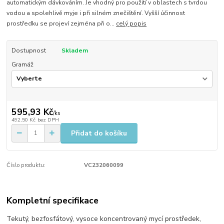
automatickým dávkováním. Je vhodný pro použití v oblastech s tvrdou
vodou a spolehlivě myje i při silném znečištění. Vyšší účinnost
prostředku se projeví zejména při o...
celý popis
Dostupnost
Skladem
Gramáž
595,93 Kč
/
ks
492,50 Kč
bez DPH
Přidat do košíku
Číslo produktu:
VC232060099
Kompletní specifikace
Tekutý, bezfosfátový, vysoce koncentrovaný mycí prostředek,