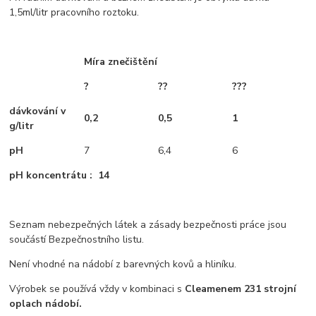
1,5ml/litr pracovního roztoku.
Míra znečištění
?
??
???
dávkování v
0,2
0,5
1
g/litr
pH
7
6,4
6
pH koncentrátu : 14
Seznam nebezpečných látek a zásady bezpečnosti práce jsou
součástí Bezpečnostního listu.
Není vhodné na nádobí z barevných kovů a hliníku.
Výrobek se používá vždy v kombinaci s
Cleamenem 231 strojní
oplach nádobí.