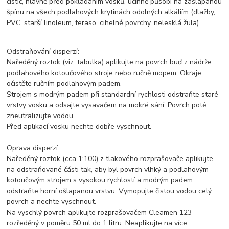
čistič, hlavně před pokládáním vosků, účinně působí na zašlapanou
špínu na všech podlahových krytinách odolných alkáliím (dlažby,
PVC, starší linoleum, teraso, cihelné povrchy, nelesklá žula).
Odstraňování disperzí:
Naředěný roztok (viz. tabulka) aplikujte na povrch buď z nádrže
podlahového kotoučového stroje nebo ručně mopem. Okraje
očistěte ručním podlahovým padem.
Strojem s modrým padem při standardní rychlosti odstraňte staré
vrstvy vosku a odsajte vysavačem na mokré sání. Povrch poté
zneutralizujte vodou.
Před aplikací vosku nechte dobře vyschnout.
Oprava disperzí:
Naředěný roztok (cca 1:100) z tlakového rozprašovače aplikujte
na odstraňované části tak, aby byl povrch vlhký a podlahovým
kotoučovým strojem s vysokou rychlostí a modrým padem
odstraňte horní ošlapanou vrstvu. Vymopujte čistou vodou celý
povrch a nechte vyschnout.
Na vyschlý povrch aplikujte rozprašovačem Cleamen 123
rozředěný v poměru 50 ml do 1 litru. Neaplikujte na více