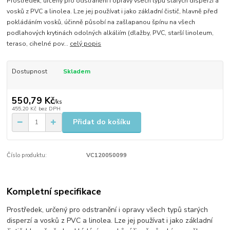
Prostředek, určený pro odstranění i opravy všech typů starých disperzí a
vosků z PVC a linolea. Lze jej používat i jako základní čistič, hlavně před
pokládáním vosků, účinně působí na zašlapanou špínu na všech
podlahových krytinách odolných alkáliím (dlažby, PVC, starší linoleum,
teraso, cihelné pov...
celý popis
Dostupnost
Skladem
550,79 Kč
/
ks
455,20 Kč
bez DPH
Přidat do košíku
Číslo produktu:
VC120050099
Kompletní specifikace
Prostředek, určený pro odstranění i opravy všech typů starých
disperzí a vosků z PVC a linolea. Lze jej používat i jako základní