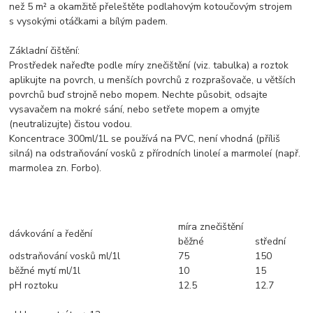
než 5 m² a okamžitě přeleštěte podlahovým kotoučovým strojem
s vysokými otáčkami a bílým padem.
Základní čištění:
Prostředek nařeďte podle míry znečištění (viz. tabulka) a roztok
aplikujte na povrch, u menších povrchů z rozprašovače, u větších
povrchů buď strojně nebo mopem. Nechte působit, odsajte
vysavačem na mokré sání, nebo setřete mopem a omyjte
(neutralizujte) čistou vodou.
Koncentrace 300ml/1L se používá na PVC, není vhodná (příliš
silná) na odstraňování vosků z přírodních linoleí a marmoleí (např.
marmolea zn. Forbo).
míra znečištění
dávkování a ředění
běžné
střední
odstraňování vosků ml/1l
75
150
běžné mytí ml/1l
10
15
pH roztoku
12.5
12.7