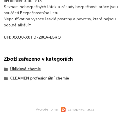
pH koncentrátu: >13
Seznam nebezpečných látek a zásady bezpečnosti práce jsou
součástí Bezpečnostního listu.
Nepoužívat na vysoce lesklé povrchy a povrchy, které nejsou
odolné alkáliím.
UFI: XXQ0-X0TD-200A-E5RQ
Zboží zařazeno v kategoriích
Úklidová chemie
CLEAMEN profesionální chemie
Vytvořeno na
Eshop-rychle.cz