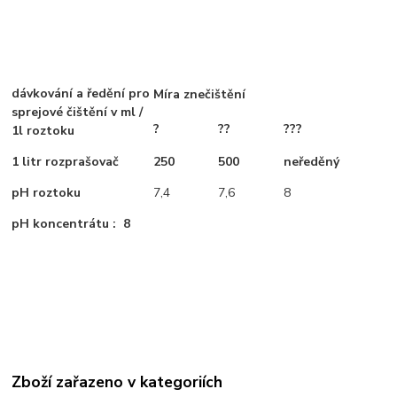
dávkování a ředění pro
Míra znečištění
sprejové čištění v ml /
?
??
???
1l roztoku
1 litr
rozprašovač
250
500
neředěný
pH roztoku
7,4
7,6
8
pH koncentrátu : 8
Zboží zařazeno v kategoriích