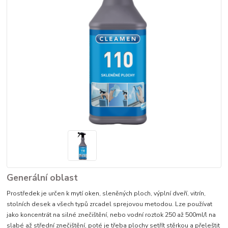
Generální oblast
Prostředek je určen k mytí oken, sleněných ploch, výplní dveří, vitrín,
stolních desek a všech typů zrcadel sprejovou metodou. Lze používat
jako koncentrát na silné znečištění, nebo vodní roztok 250 až 500ml/l na
slabé až střední znečištění, poté je třeba plochy setřít stěrkou a přeleštit