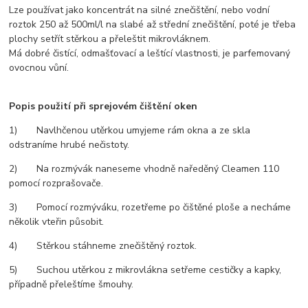
Lze používat jako koncentrát na silné znečištění, nebo vodní
roztok 250 až 500ml/l na slabé až střední znečištění, poté je třeba
plochy setřít stěrkou a přeleštit mikrovláknem.
Má dobré čistící, odmašťovací a leštící vlastnosti, je parfemovaný
ovocnou vůní.
Popis použití při sprejovém čištění oken
1) Navlhčenou utěrkou umyjeme rám okna a ze skla
odstraníme hrubé nečistoty.
2) Na rozmývák naneseme vhodně naředěný Cleamen 110
pomocí rozprašovače.
3) Pomocí rozmýváku, rozetřeme po čištěné ploše a necháme
několik vteřin působit.
4) Stěrkou stáhneme znečištěný roztok.
5) Suchou utěrkou z mikrovlákna setřeme cestičky a kapky,
případně přeleštíme šmouhy.