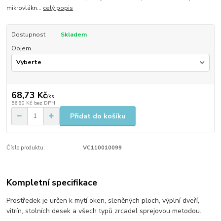
mikrovlákn...
celý popis
Dostupnost
Skladem
Objem
68,73 Kč
/
ks
56,80 Kč
bez DPH
Přidat do košíku
Číslo produktu:
VC110010099
Kompletní specifikace
Prostředek je určen k mytí oken, sleněných ploch, výplní dveří,
vitrín, stolních desek a všech typů zrcadel sprejovou metodou.