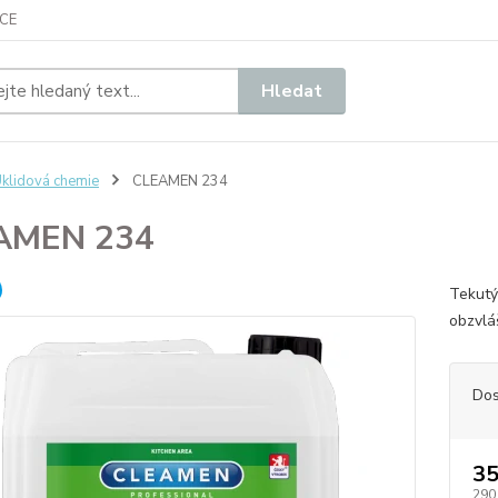
CE
Hledat
klidová chemie
CLEAMEN 234
AMEN 234
Tekutý 
obzvlá
Dos
35
290