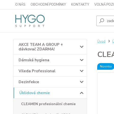
O NÁS
OBCHODNÍ PODMÍNKY
KONTAKTY
VOLNÁ POZI
Úvod
Ú
AKCE TEAM A GROUP +
dávkovač ZDARMA!
CLE
Dámská hygiena
Novinka
Vileda Professional
Dezinfekce
Úklidová chemie
CLEAMEN profesionální chemie