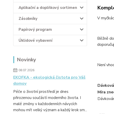
Komple
Aplikační a doplňkový sortimen
​​V myčk
Zásobníky
Papírový program
Běžně do 
Úklidové vybavení
doporuču
Novinky
Není vhodn
08.07.2026
EKOFKA - ekologická čistota pro Váš
domov
Dávkován
Péče o životní prostředí je dnes
Míra zne
přirozenou součástí moderního života. I
Dávkování
malé změny v každodenních návycích
mohou mít velký význam a každý krok sm...