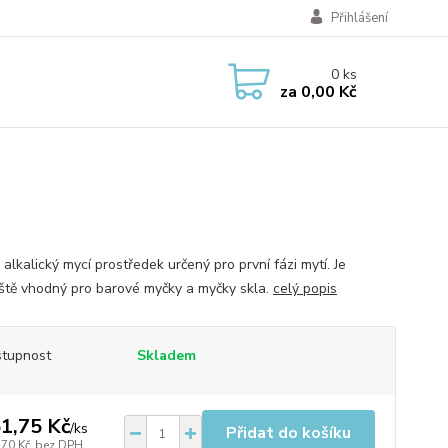
Přihlášení
0
ks
za
0,00 Kč
alkalický mycí prostředek určený pro první fázi mytí. Je
ště vhodný pro barové myčky a myčky skla.
celý popis
tupnost
Skladem
1,75 Kč
/
ks
Přidat do košíku
,70 Kč
bez DPH