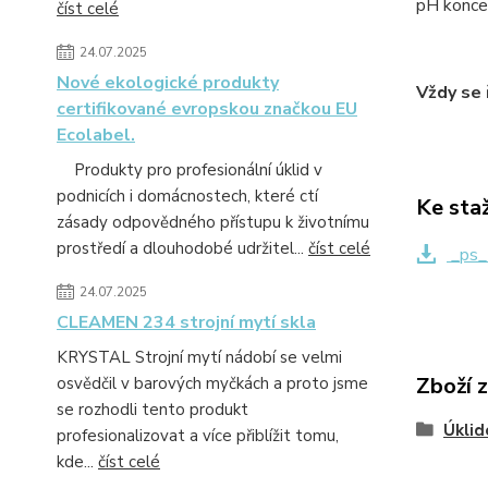
pH konce
číst celé
24.07.2025
Nové ekologické produkty
Vždy se 
certifikované evropskou značkou EU
Ecolabel.
Produkty pro profesionální úklid v
podnicích i domácnostech, které ctí
Ke sta
zásady odpovědného přístupu k životnímu
prostředí a dlouhodobé udržitel...
číst celé
_ps_
24.07.2025
CLEAMEN 234 strojní mytí skla
KRYSTAL Strojní mytí nádobí se velmi
Zboží 
osvědčil v barových myčkách a proto jsme
se rozhodli tento produkt
Úklid
profesionalizovat a více přiblížit tomu,
kde...
číst celé