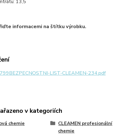
ntrátu: 13,5
řiďte informacemi na štítku výrobku.
žení
799BEZPECNOSTNI-LIST-CLEAMEN-234.pdf
zařazeno v kategoriích
ová chemie
CLEAMEN profesionální
chemie