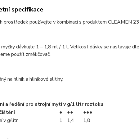
tní specifikace
ách prostředek používejte v kombinaci s produktem CLEAMEN 23
myčky dávkujte 1 – 1,8 ml / 1 l. Velikost dávky se nastavuje dl
jeme použít změkčovač.
ý na hliník a hliníkové slitiny.
í a ředění pro strojní mytí v g/1 litr roztoku
čištění
●
●●
●●●
 v g/litr
1
1,4
1,8