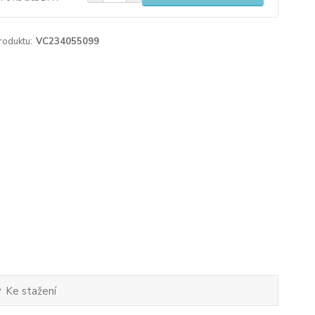
roduktu:
VC234055099
Ke stažení