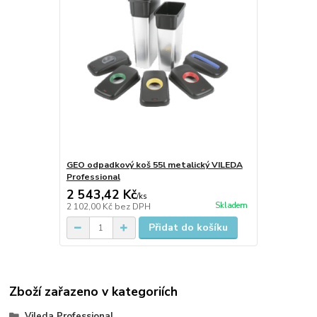
GEO odpadkový koš 55l metalický VILEDA
Professional
2 543,42 Kč
/
ks
Skladem
2 102,00 Kč
bez DPH
Přidat do košíku
Zboží zařazeno v kategoriích
Vileda Professional