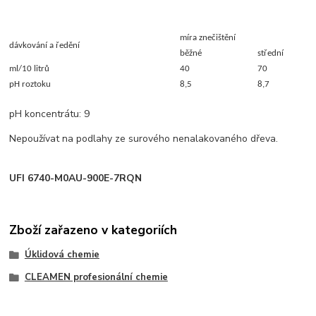
míra znečištění
dávkování a ředění
běžné
střední
ml/10 litrů
40
70
pH roztoku
8,5
8,7
pH koncentrátu: 9
Nepoužívat na podlahy ze surového nenalakovaného dřeva.
UFI 6740-M0AU-900E-7RQN
Zboží zařazeno v kategoriích
Úklidová chemie
CLEAMEN profesionální chemie