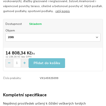
voskovaných), dlažby glazované i neglazované, žulové,mramorové i
vápencové povrchy, teraso, cihelné a betonové povrchy vč. litých podlah,
gumové podlahy, sportovní podlahy...
celý popis
Dostupnost
Skladem
Objem
14 808,34 Kč
/
ks
12 238,30 Kč
bez DPH
Přidat do košíku
Číslo produktu:
VX145925099
Kompletní specifikace
Nepěnivý prostředek určený k čištění veškerých tvrdých