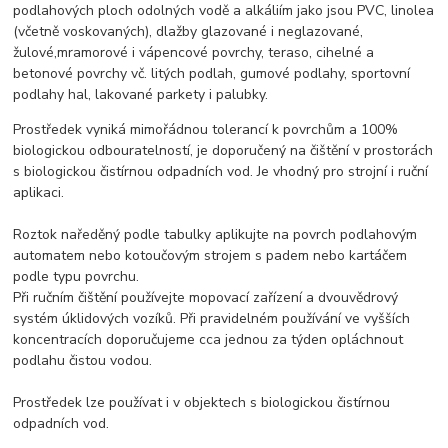
podlahových ploch odolných vodě a alkáliím jako jsou PVC, linolea
(včetně voskovaných), dlažby glazované i neglazované,
žulové,mramorové i vápencové povrchy, teraso, cihelné a
betonové povrchy vč. litých podlah, gumové podlahy, sportovní
podlahy hal, lakované parkety i palubky.
Prostředek vyniká mimořádnou tolerancí k povrchům a 100%
biologickou odbouratelností, je doporučený na čištění v prostorách
s biologickou čistírnou odpadních vod. Je vhodný pro strojní i ruční
aplikaci.
Roztok naředěný podle tabulky aplikujte na povrch podlahovým
automatem nebo kotoučovým strojem s padem nebo kartáčem
podle typu povrchu.
Při ručním čištění používejte mopovací zařízení a dvouvědrový
systém úklidových vozíků. Při pravidelném používání ve vyšších
koncentracích doporučujeme cca jednou za týden opláchnout
podlahu čistou vodou.
Prostředek lze používat i v objektech s biologickou čistírnou
odpadních vod.