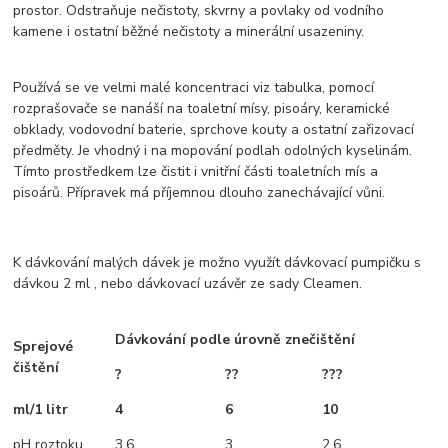
prostor. Odstraňuje nečistoty, skvrny a povlaky od vodního
kamene i ostatní běžné nečistoty a minerální usazeniny.
Používá se ve velmi malé koncentraci viz tabulka, pomocí
rozprašovače se nanáší na toaletní mísy, pisoáry, keramické
obklady, vodovodní baterie, sprchove kouty a ostatní zařizovací
předměty. Je vhodný i na mopování podlah odolných kyselinám.
Tímto prostředkem lze čistit i vnitřní části toaletních mís a
pisoárů. Přípravek má příjemnou dlouho zanechávající vůni.
K dávkování malých dávek je možno využít dávkovací pumpičku s
dávkou 2 ml , nebo dávkovací uzávěr ze sady Cleamen.
Dávkování podle úrovně znečištění
Sprejové
čištění
?
??
???
ml/1 litr
4
6
10
pH roztoku
3,6
3
2,6