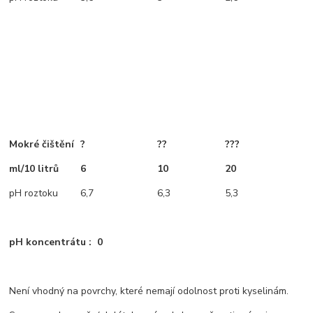
Mokré čištění
?
??
???
ml/10 litrů
6
10
20
pH roztoku
6,7
6,3
5,3
pH koncentrátu : 0
Není vhodný na povrchy, které nemají odolnost proti kyselinám.