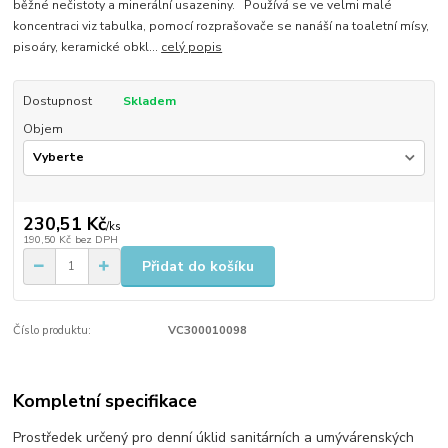
běžné nečistoty a minerální usazeniny. Používá se ve velmi malé
koncentraci viz tabulka, pomocí rozprašovače se nanáší na toaletní mísy,
pisoáry, keramické obkl...
celý popis
Dostupnost
Skladem
Objem
230,51 Kč
/
ks
190,50 Kč
bez DPH
Přidat do košíku
Číslo produktu:
VC300010098
Kompletní specifikace
Prostředek určený pro denní úklid sanitárních a umývárenských