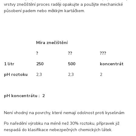
vrstvy znečištění proces raději opakujte a použijte mechanické
působení padem nebo měkkým kartáčkem.
Míra znečištění
?
??
???
1 litr
250
500
koncentrát
pH roztoku
2,3
2,3
2
pH koncentrátu : 2
Není vhodný na povrchy, které nemají odolnost proti kyselinám
Po naředění výrobku na méně než 30% roztoku, přípravek již
nespadá do klasifikace nebezpečných chemických látek.