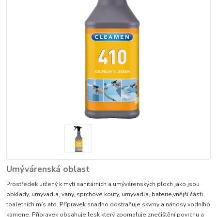
Umývárenská oblast
Prostředek určený k mytí sanitárních a umývárenských ploch jako jsou
obklady, umyvadla, vany, sprchové kouty, umyvadla, baterie,vnější části
toaletních mís atd. Přípravek snadno odstraňuje skvrny a nánosy vodního
kamene. Přípravek obsahuje lesk který zpomaluje znečištění povrchu a