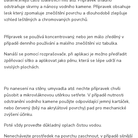
baterie,vnější části toaletních mís atd. Přípravek snadno
odstraňuje skvrny a nánosy vodního kamene. Přípravek obsahuje
lesk který zpomaluje znečištění povrchu a dlouhodobě zlepšuje
vzhled leštěných a chromovaných povrchů.
Přípravek se používá koncentrovaný, nebo jen málo zředěný v
případě denního používání a malého znečištění viz tabulka.
Nanáší se pomocí rozprašovače, při aplikaci je možno předřadit
zpěňovací sítko a aplikovat jako pěnu, která se lépe udrží na
svislých plochách.
Po nanesení na stěny, umyvadla atd. nechte přípravek chvíli
působit a mikrovláknovou utěrkou setřete. V případě nutnosti
odstranění vodního kamene použijte odpovídající jemný kartáček,
nebo červený (bílý na akrylátové povrchy) pad pro mechanické
zvýšení účinku.
Poté vždy proveďte důkladný oplach čistou vodou.
Nenechávejte prostředek na povrchu zaschnout, v případě silnější