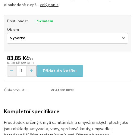
dlouhodobě zlepš...
celý popis
Dostupnost
Skladem
Objem
83,85 Kč
/
ks
69,30 Kč
bez DPH
Přidat do košíku
Číslo produktu:
VC410010098
Kompletní specifikace
Prostředek určený k mytí sanitárních a umývárenských ploch jako
jsou obklady, umyvadla, vany, sprchové kouty, umyvadla,