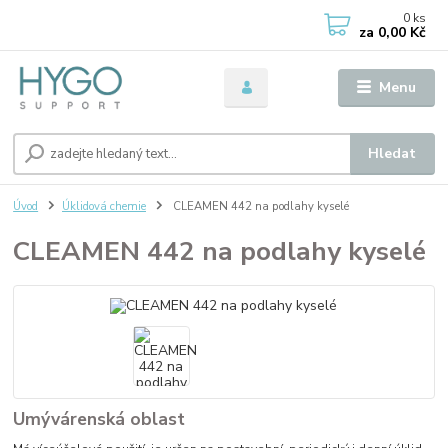
0
ks
za
0,00 Kč
Menu
Hledat
Úvod
Úklidová chemie
CLEAMEN 442 na podlahy kyselé
CLEAMEN 442 na podlahy kyselé
Umývárenská oblast