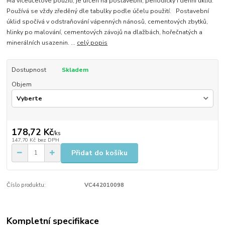
Má víceúčelové použití, je určen na postavební, periodický i denní úklid.
Používá se vždy zředěný dle tabulky podle účelu použití. Postavební
úklid spočívá v odstraňování vápenných nánosů, cementových zbytků,
hlinky po malování, cementových závojů na dlažbách, hořečnatých a
minerálních usazenin. ...
celý popis
Dostupnost
Skladem
Objem
178,72 Kč
/
ks
147,70 Kč
bez DPH
Přidat do košíku
Číslo produktu:
VC442010098
Kompletní specifikace