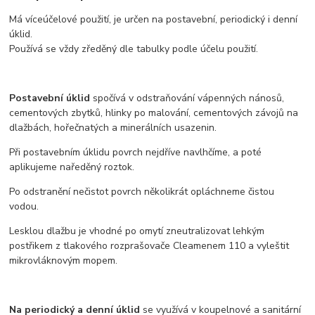
Má víceúčelové použití, je určen na postavební, periodický i denní
úklid.
Používá se vždy zředěný dle tabulky podle účelu použití.
Postavební úklid
spočívá v odstraňování vápenných nánosů,
cementových zbytků, hlinky po malování, cementových závojů na
dlažbách, hořečnatých a minerálních usazenin.
Při postavebním úklidu povrch nejdříve navlhčíme, a poté
aplikujeme naředěný roztok.
Po odstranění nečistot povrch několikrát opláchneme čistou
vodou.
Lesklou dlažbu je vhodné po omytí zneutralizovat lehkým
postřikem z tlakového rozprašovače Cleamenem 110 a vyleštit
mikrovláknovým mopem.
Na periodický a denní úklid
se využívá v koupelnové a sanitární