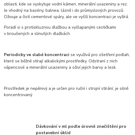
oblasti, kde se vyskytuje vodní kámen, minerální usazeniny a rez.
Je vhodný na bazény, balnea, lázně i do průmyslových provozů.
Oživuje a čistí cementové spáry, ale ve vyšší koncentraci je vyžírá.
Poradí si s protiskluznou dlažbou a vyšlapanými cestičkami
v broušených a slinutých dlažbách.
Periodicky ve slabé koncentraci
se využívá pro ošetření podlah,
které se běžně stírají alkalickými prostředky. Odstraní z nich
vápencové a minerální usazeniny a oživí jejich barvy a lesk.
Prostředek je nepěnivý a je určen pro ruční i strojní stírání, je silně
koncentrovaný.
Dávkování v ml podle úrovně znečištění pro
postavební úklid