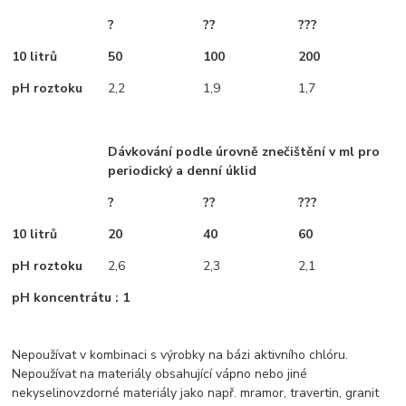
?
??
???
10 litrů
50
100
200
pH roztoku
2,2
1,9
1,7
Dávkování podle úrovně znečištění v ml pro
periodický a denní úklid
?
??
???
10 litrů
20
40
60
pH roztoku
2,6
2,3
2,1
pH koncentrátu : 1
Nepoužívat v kombinaci s výrobky na bázi aktivního chlóru.
Nepoužívat na materiály obsahující vápno nebo jiné
nekyselinovzdorné materiály jako např. mramor, travertin, granit