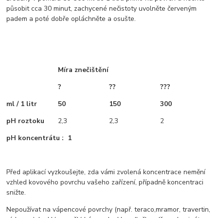
působit cca 30 minut, zachycené nečistoty uvolněte červeným
padem a poté dobře opláchněte a osušte.
Míra znečištění
?
??
???
ml / 1 litr
50
150
300
pH roztoku
2,3
2,3
2
pH koncentrátu : 1
Před aplikací vyzkoušejte, zda vámi zvolená koncentrace nemění
vzhled kovového povrchu vašeho zařízení, případně koncentraci
snižte.
Nepoužívat na vápencové povrchy (např. teraco,mramor, travertin,