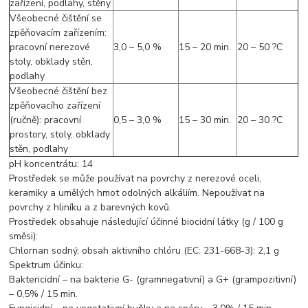
zařízení, podlahy, stěny
Všeobecné čištění se
zpěňovacím zařízením:
pracovní nerezové
3,0 – 5,0 %
15 – 20 min.
20 – 50 ?C
stoly, obklady stěn,
podlahy
Všeobecné čištění bez
zpěňovacího zařízení
(ručně): pracovní
0,5 – 3,0 %
15 – 30 min.
20 – 30 ?C
prostory, stoly, obklady
stěn, podlahy
pH koncentrátu: 14
Prostředek se může používat na povrchy z nerezové oceli,
keramiky a umělých hmot odolných alkáliím. Nepoužívat na
povrchy z hliníku a z barevných kovů.
Prostředek obsahuje následující účinné biocidní látky (g / 100 g
směsi):
Chlornan sodný, obsah aktivního chlóru (EC: 231-668-3): 2,1 g
Spektrum účinku:
Baktericidní – na bakterie G- (gramnegativní) a G+ (grampozitivní)
– 0,5% / 15 min.