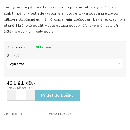
Tekutý vysoce pěnivý alkalický chlorový prostředek, který tvoří hustou
stabilní pěnu. Prostředek výborně emulguje tuky a odstraňuje zbytky
bílkovin. Současně účinně ničí oxidativním způsobem baktérie, kvasinky a
plísně. Má široké použití v celé oblasti potravinářského průmyslu při
čištění a dezinfek...
celý popis
Dostupnost
Skladem
Gramáž
431,61 Kč
/
ks
356,70 Kč
bez DPH
Přidat do košíku
Číslo produktu:
VC631105099