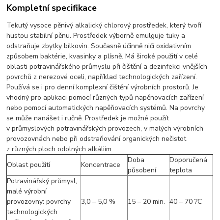
Kompletní specifikace
Tekutý vysoce pěnivý alkalický chlorový prostředek, který tvoří
hustou stabilní pěnu. Prostředek výborně emulguje tuky a
odstraňuje zbytky bílkovin. Současně účinně ničí oxidativním
způsobem baktérie, kvasinky a plísně. Má široké použití v celé
oblasti potravinářského průmyslu při čištění a dezinfekci vnějších
povrchů z nerezové oceli, například technologických zařízení.
Používá se i pro denní komplexní čištění výrobních prostorů. Je
vhodný pro aplikaci pomocí různých typů napěnovacích zařízení
nebo pomocí automatických napěňovacích systémů. Na povrchy
se může nanášet i ručně. Prostředek je možné použít
v průmyslových potravinářských provozech, v malých výrobních
provozovnách nebo při odstraňování organických nečistot
z různých ploch odolných alkáliím.
Doba
Doporučená
Oblast použití
Koncentrace
působení
teplota
Potravinářský průmysl,
malé výrobní
provozovny: povrchy
3,0 – 5,0 %
15 – 20 min.
40 – 70 ?C
technologických