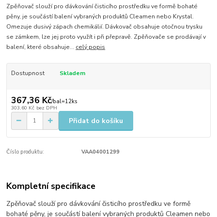
​Zpěňovač slouží pro dávkování čisticího prostředku ve formě bohaté
pěny, je součástí balení vybraných produktů Cleamen nebo Krystal.
Omezuje dusivý zápach chemikálií. Dávkovač obsahuje otočnou trysku
se zámkem, lze jej proto využít i při přepravě. Zpěňovače se prodávají v
balení, které obsahuje...
celý popis
Dostupnost
Skladem
367,36 Kč
/
bal=12ks
303,60 Kč
bez DPH
Přidat do košíku
Číslo produktu:
VAA04001299
Kompletní specifikace
​Zpěňovač slouží pro dávkování čisticího prostředku ve formě
bohaté pěny, je součástí balení vybraných produktů Cleamen nebo