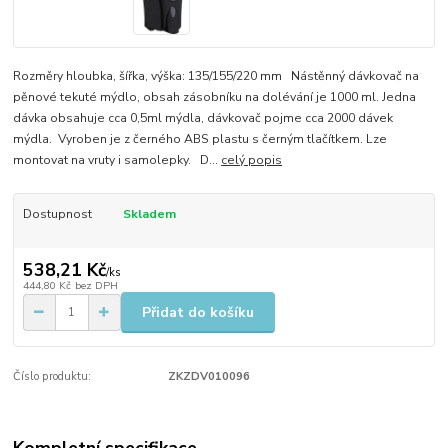
​Rozměry hloubka, šířka, výška: 135/155/220 mm Nástěnný dávkovač na
pěnové tekuté mýdlo, obsah zásobníku na dolévání je 1000 ml. Jedna
dávka obsahuje cca 0,5ml mýdla, dávkovač pojme cca 2000 dávek
mýdla. Vyroben je z černého ABS plastu s černým tlačítkem. Lze
montovat na vruty i samolepky. D...
celý popis
Dostupnost
Skladem
538,21 Kč
/
ks
444,80 Kč
bez DPH
Přidat do košíku
Číslo produktu:
ZKZDV010096
Kompletní specifikace