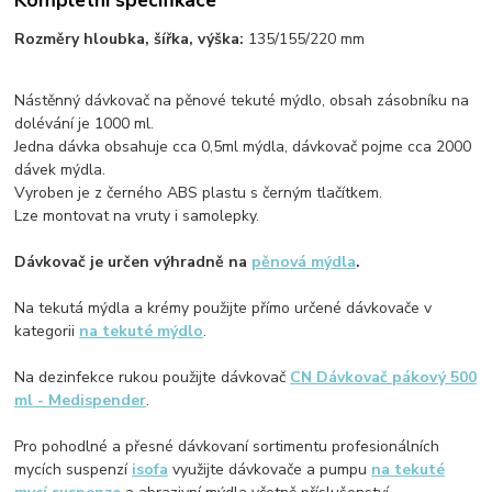
Rozměry hloubka, šířka, výška:
135/155/220 mm
Nástěnný dávkovač na pěnové tekuté mýdlo, obsah zásobníku na
dolévání je 1000 ml.
Jedna dávka obsahuje cca 0,5ml mýdla, dávkovač pojme cca 2000
dávek mýdla.
Vyroben je z černého ABS plastu s černým tlačítkem.
Lze montovat na vruty i samolepky.
Dávkovač je určen výhradně na
pěnová mýdla
.
Na tekutá mýdla a krémy použijte přímo určené dávkovače v
kategorii
na tekuté mýdlo
.
Na dezinfekce rukou použijte dávkovač
CN Dávkovač pákový 500
ml - Medispender
.
Pro pohodlné a přesné dávkovaní sortimentu profesionálních
mycích suspenzí
isofa
využijte dávkovače a pumpu
na tekuté