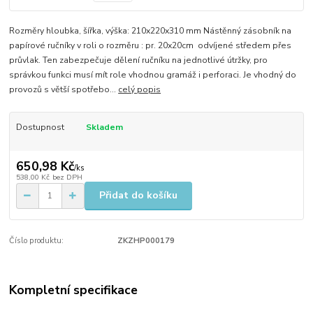
Rozměry hloubka, šířka, výška: 210x220x310 mm Nástěnný zásobník na
papírové ručníky v roli o rozměru : pr. 20x20cm odvíjené středem přes
průvlak. Ten zabezpečuje dělení ručníku na jednotlivé útržky, pro
správkou funkci musí mít role vhodnou gramáž i perforaci. Je vhodný do
provozů s větší spotřebo...
celý popis
Dostupnost
Skladem
650,98 Kč
/
ks
538,00 Kč
bez DPH
Přidat do košíku
Číslo produktu:
ZKZHP000179
Kompletní specifikace