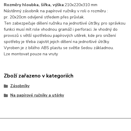
Rozměry hloubka, šířka, výška
:
210x220x310 mm
Nástěnný zásobník na papírové ručníky v roli o rozměru :
pr.
20x20
cm
odvíjené středem přes průvlak.
Ten zabezpečuje dělení ručníku na jednotlivé útržky, pro správkou
funkci musí mít role vhodnou gramáž i perforaci. Je vhodný do
provozů s větší spotřebou papírových utěrek, kde pro snížení
spotřeby je třeba zajistit jejich dělení na jednotlivé útržky.
Vyroben je z bílého ABS plastu se světle šedou základnou.
Lze montovat pouze na vruty
Zboží zařazeno v kategoriích
Zásobníky
Na papírové ručníky a utěrky
Vytvořeno na
Eshop-rychle.cz