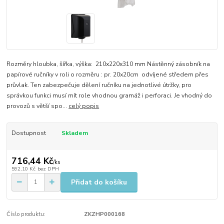
​Rozměry hloubka, šířka, výška: 210x220x310 mm Nástěnný zásobník na
papírové ručníky v roli o rozměru : pr. 20x20cm odvíjené středem přes
průvlak. Ten zabezpečuje dělení ručníku na jednotlivé útržky, pro
správkou funkci musí mít role vhodnou gramáž i perforaci. Je vhodný do
provozů s větší spo...
celý popis
Dostupnost
Skladem
716,44 Kč
/
ks
592,10 Kč
bez DPH
Přidat do košíku
Číslo produktu:
ZKZHP000168