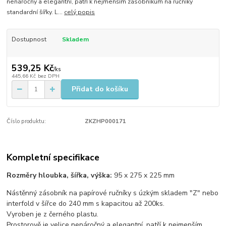
nenáročný a elegantní, patří k nejmenším zásobníkům na ručníky
standardní šířky. L...
celý popis
Dostupnost
Skladem
539,25 Kč
/
ks
445,66 Kč
bez DPH
Přidat do košíku
Číslo produktu:
ZKZHP000171
Kompletní specifikace
Rozměry hloubka, šířka, výška:
95 x 275 x 225 mm
Nástěnný zásobník na papírové ručníky s úzkým skladem "Z" nebo
interfold v šířce do 240 mm s kapacitou až 200ks.
Vyroben je z černého plastu.
Prostorově je velice nenáročný a elegantní, patří k nejmenším