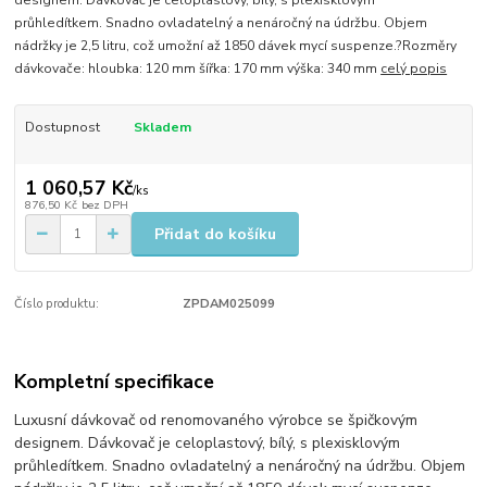
designem. Dávkovač je celoplastový, bílý, s plexisklovým
průhledítkem. Snadno ovladatelný a nenáročný na údržbu. Objem
nádržky je 2,5 litru, což umožní až 1850 dávek mycí suspenze.?Rozměry
dávkovače: hloubka: 120 mm šířka: 170 mm výška: 340 mm
celý popis
Dostupnost
Skladem
1 060,57 Kč
/
ks
876,50 Kč
bez DPH
Přidat do košíku
Číslo produktu:
ZPDAM025099
Kompletní specifikace
Luxusní dávkovač od renomovaného výrobce se špičkovým
designem. Dávkovač je celoplastový, bílý, s plexisklovým
průhledítkem. Snadno ovladatelný a nenáročný na údržbu. Objem