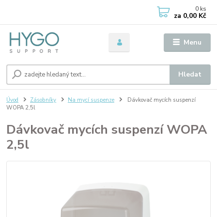
0
ks
za
0,00 Kč
Menu
Hledat
Úvod
Zásobníky
Na mycí suspenze
Dávkovač mycích suspenzí
WOPA 2,5l
Dávkovač mycích suspenzí WOPA
2,5l