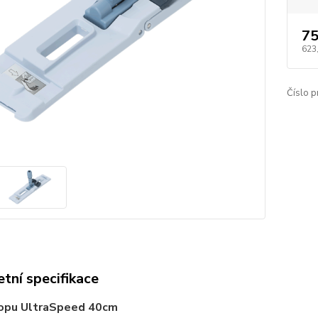
75
623
Číslo p
tní specifikace
opu UltraSpeed 40cm