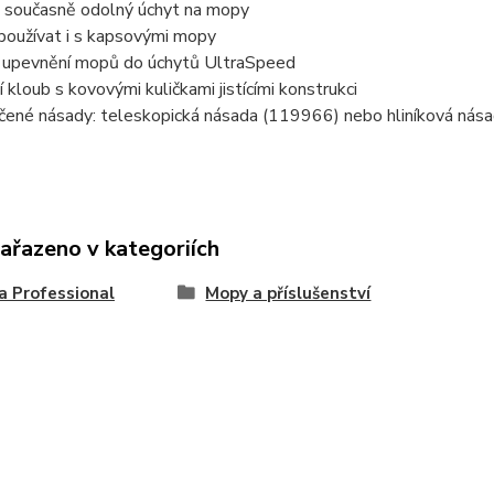
a současně odolný úchyt na mopy
používat i s kapsovými mopy
 upevnění mopů do úchytů UltraSpeed
 kloub s kovovými kuličkami jistícími konstrukci
čené násady: teleskopická násada (119966) nebo hliníková nás
zařazeno v kategoriích
a Professional
Mopy a příslušenství