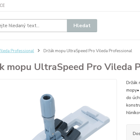
CE
Hledat
ileda Professional
Držák mopu UltraSpeed Pro Vileda Professional
k mopu UltraSpeed Pro Vileda P
Držák 
mopy• 
do úch
konstr
hliník
Dos