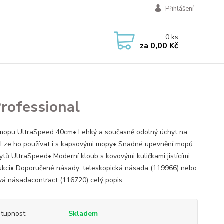
Přihlášení
0
ks
za
0,00 Kč
rofessional
mopu UltraSpeed 40cm• Lehký a současně odolný úchyt na
Lze ho používat i s kapsovými mopy• Snadné upevnění mopů
ytů UltraSpeed• Moderní kloub s kovovými kuličkami jistícími
ukci• Doporučené násady: teleskopická násada (119966) nebo
ová násadacontract (116720)
celý popis
tupnost
Skladem