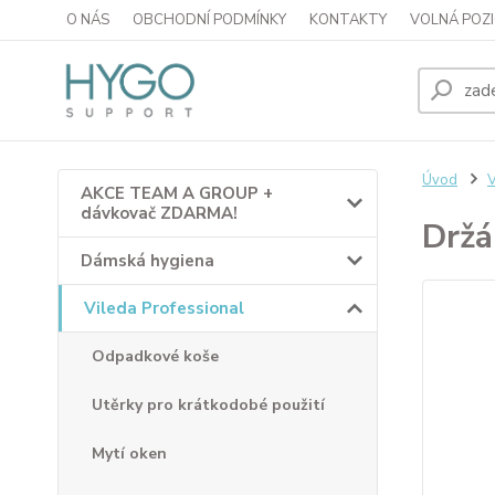
O NÁS
OBCHODNÍ PODMÍNKY
KONTAKTY
VOLNÁ POZI
Úvod
V
AKCE TEAM A GROUP +
dávkovač ZDARMA!
Držá
Dámská hygiena
Vileda Professional
Odpadkové koše
Utěrky pro krátkodobé použití
Mytí oken