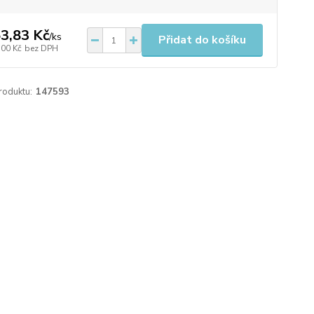
3,83 Kč
/
ks
Přidat do košíku
,00 Kč
bez DPH
roduktu:
147593