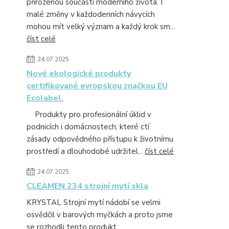
přirozenou součástí moderního života. I
malé změny v každodenních návycích
mohou mít velký význam a každý krok sm...
číst celé
24.07.2025
Nové ekologické produkty
certifikované evropskou značkou EU
Ecolabel.
Produkty pro profesionální úklid v
podnicích i domácnostech, které ctí
zásady odpovědného přístupu k životnímu
prostředí a dlouhodobé udržitel...
číst celé
24.07.2025
CLEAMEN 234 strojní mytí skla
KRYSTAL Strojní mytí nádobí se velmi
osvědčil v barových myčkách a proto jsme
se rozhodli tento produkt