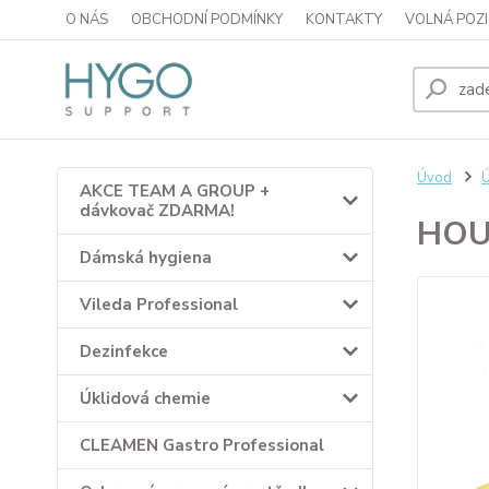
O NÁS
OBCHODNÍ PODMÍNKY
KONTAKTY
VOLNÁ POZI
Úvod
Ú
AKCE TEAM A GROUP +
dávkovač ZDARMA!
HOU
Dámská hygiena
Vileda Professional
Dezinfekce
Úklidová chemie
CLEAMEN Gastro Professional