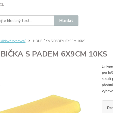
CE
Hledat
klidové vybavení
HOUBIČKA S PADEM 6X9CM 10KS
BIČKA S PADEM 6X9CM 10KS
Univer
pro bě
slouží 
předmě
vybave
Dos