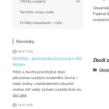
Utěrky a papíry
Universál
Kartáče, mopy, pady
Padová ží
na plasto
Držáky mopu/padu + tyče
Novinky
08.07.2026
EKOFKA - ekologická čistota pro Váš
Zboží 
domov
Úklid
Péče o životní prostředí je dnes
přirozenou součástí moderního života. I
malé změny v každodenních návycích
mohou mít velký význam a každý krok sm...
číst celé
24.07.2025