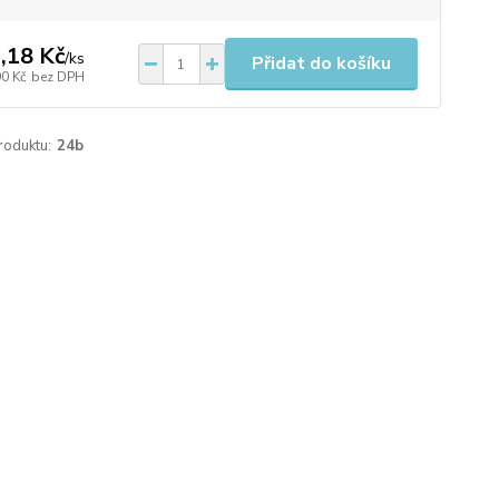
,18 Kč
/
ks
Přidat do košíku
90 Kč
bez DPH
roduktu:
24b