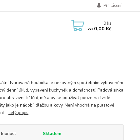
Přihlášení
0
ks
za
0,00 Kč
sální tvarovaná houbička je nezbytným spotřebním vybaveném
žný denní úklid, vybavení kuchyněk a domácností. Padová žínka
pro abrazivní čištění, měla by se používat pouze na tvrdé
ty jako je nádobí, dlažbu a kovy. Není vhodná na plastové
ní. ​
celý popis
tupnost
Skladem