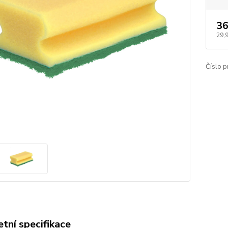
36
29,
Číslo p
tní specifikace