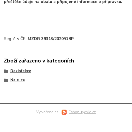
přečtěte údaje na obalu a připojené informace o přípravku.
Reg. č. v ČR:
MZDR 39313/2020/OBP
Zboží zařazeno v kategoriích
Dezinfekce
Na ruce
Vytvořeno na
Eshop-rychle.cz