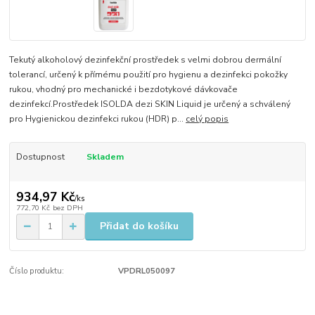
Tekutý alkoholový dezinfekční prostředek s velmi dobrou dermální
tolerancí, určený k přímému použití pro hygienu a dezinfekci pokožky
rukou, vhodný pro mechanické i bezdotykové dávkovače
dezinfekcí.Prostředek ISOLDA dezi SKIN Liquid je určený a schválený
pro Hygienickou dezinfekci rukou (HDR) p...
celý popis
Dostupnost
Skladem
934,97 Kč
/
ks
772,70 Kč
bez DPH
Přidat do košíku
Číslo produktu:
VPDRL050097