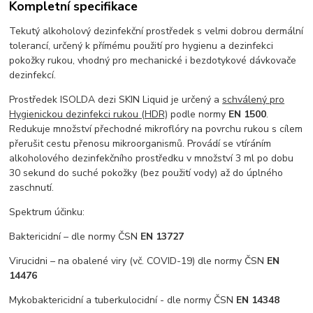
Kompletní specifikace
Tekutý alkoholový dezinfekční prostředek s velmi dobrou dermální
tolerancí, určený k přímému použití pro hygienu a dezinfekci
pokožky rukou, vhodný pro mechanické i bezdotykové dávkovače
dezinfekcí.
Prostředek ISOLDA dezi SKIN Liquid je určený a
schválený pro
Hygienickou dezinfekci rukou (HDR)
podle normy
EN 1500
.
Redukuje množství přechodné mikroflóry na povrchu rukou s cílem
přerušit cestu přenosu mikroorganismů. Provádí se vtíráním
alkoholového dezinfekčního prostředku v množství 3 ml po dobu
30 sekund do suché pokožky (bez použití vody) až do úplného
zaschnutí.
Spektrum účinku:
Baktericidní – dle normy ČSN
EN 13727
Virucidni – na obalené viry ​(vč. COVID-19) dle normy ČSN
EN
14476
Mykobaktericidní a tuberkulocidní - dle normy ČSN
EN 14348