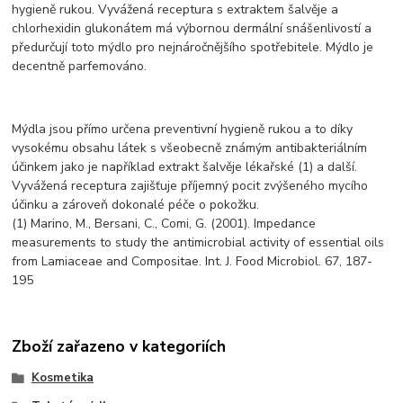
hygieně rukou. Vyvážená receptura s extraktem šalvěje a
chlorhexidin glukonátem má výbornou dermální snášenlivostí a
předurčují toto mýdlo pro nejnáročnějšího spotřebitele. Mýdlo je
decentně parfemováno.
Mýdla jsou přímo určena preventivní hygieně rukou a to díky
vysokému obsahu látek s všeobecně známým antibakteriálním
účinkem jako je například extrakt šalvěje lékařské (1) a další.
Vyvážená receptura zajišťuje příjemný pocit zvýšeného mycího
účinku a zároveň dokonalé péče o pokožku.
(1) Marino, M., Bersani, C., Comi, G. (2001). Impedance
measurements to study the antimicrobial activity of essential oils
from Lamiaceae and Compositae. Int. J. Food Microbiol. 67, 187-
195
Zboží zařazeno v kategoriích
Kosmetika