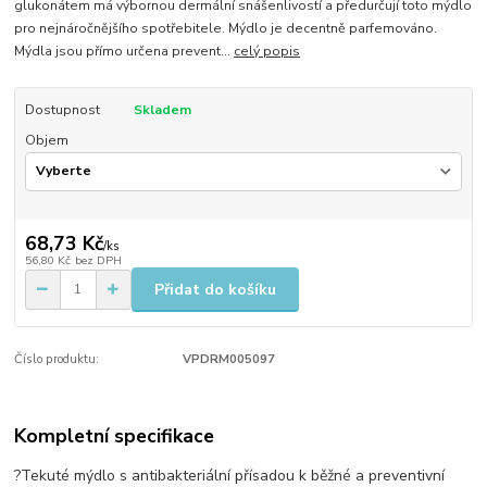
glukonátem má výbornou dermální snášenlivostí a předurčují toto mýdlo
pro nejnáročnějšího spotřebitele. Mýdlo je decentně parfemováno.
Mýdla jsou přímo určena prevent...
celý popis
Dostupnost
Skladem
Objem
68,73 Kč
/
ks
56,80 Kč
bez DPH
Přidat do košíku
Číslo produktu:
VPDRM005097
Kompletní specifikace
?Tekuté mýdlo s antibakteriální přísadou k běžné a preventivní