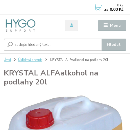
0
ks
za
0,00 Kč
Menu
Hledat
Úvod
Úklidová chemie
KRYSTAL ALFAalkohol na podlahy 20l
KRYSTAL ALFAalkohol na
podlahy 20l