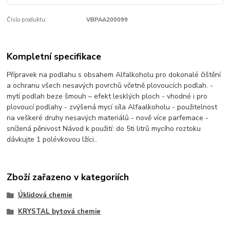
Číslo produktu:
VBPAA200099
Kompletní specifikace
Přípravek na podlahu s obsahem Alfalkoholu pro dokonalé čištění
a ochranu všech nesavých povrchů včetně plovoucích podlah. -
mytí podlah beze šmouh – efekt lesklých ploch - vhodné i pro
plovoucí podlahy - zvýšená mycí síla Alfaalkoholu - použitelnost
na veškeré druhy nesavých materiálů - nově více parfemace -
snížená pěnivost Návod k použití: do 5ti litrů mycího roztoku
dávkujte 1 polévkovou lžíci..
Zboží zařazeno v kategoriích
Úklidová chemie
KRYSTAL bytová chemie