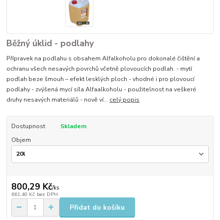
Běžný úklid - podlahy
Přípravek na podlahu s obsahem Alfalkoholu pro dokonalé čištění a
ochranu všech nesavých povrchů včetně plovoucích podlah. - mytí
podlah beze šmouh – efekt lesklých ploch - vhodné i pro plovoucí
podlahy - zvýšená mycí síla Alfaalkoholu - použitelnost na veškeré
druhy nesavých materiálů - nově ví...
celý popis
Dostupnost
Skladem
Objem
800,29 Kč
/
ks
661,40 Kč
bez DPH
Přidat do košíku