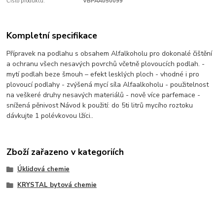
Číslo produktu:
VBPAA050099
Kompletní specifikace
Přípravek na podlahu s obsahem Alfalkoholu pro dokonalé čištění
a ochranu všech nesavých povrchů včetně plovoucích podlah. -
mytí podlah beze šmouh – efekt lesklých ploch - vhodné i pro
plovoucí podlahy - zvýšená mycí síla Alfaalkoholu - použitelnost
na veškeré druhy nesavých materiálů - nově více parfemace -
snížená pěnivost Návod k použití: do 5ti litrů mycího roztoku
dávkujte 1 polévkovou lžíci..
Zboží zařazeno v kategoriích
Úklidová chemie
KRYSTAL bytová chemie