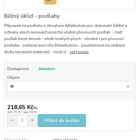
Běžný úklid - podlahy
Přípravek na podlahu s obsahem Alfalkoholu pro dokonalé čištění a
ochranu všech nesavých povrchů včetně plovoucích podlah. - mytí
podlah beze šmouh – efekt lesklých ploch - vhodné i pro plovoucí
podlahy - zvýšená mycí síla Alfaalkoholu - použitelnost na veškeré
druhy nesavých materiálů - nově ví...
celý popis
Dostupnost
Skladem
Objem
218,65 Kč
/
ks
180,70 Kč
bez DPH
Přidat do košíku