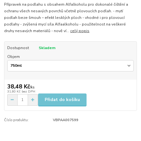
Přípravek na podlahu s obsahem Alfalkoholu pro dokonalé čištění a
ochranu všech nesavých povrchů včetně plovoucích podlah. - mytí
podlah beze šmouh – efekt lesklých ploch - vhodné i pro plovoucí
podlahy - zvýšená mycí síla Alfaalkoholu - použitelnost na veškeré
druhy nesavých materiálů - nově ví...
celý popis
Dostupnost
Skladem
Objem
38,48 Kč
/
ks
31,80 Kč
bez DPH
Přidat do košíku
Číslo produktu:
VBPAA007599