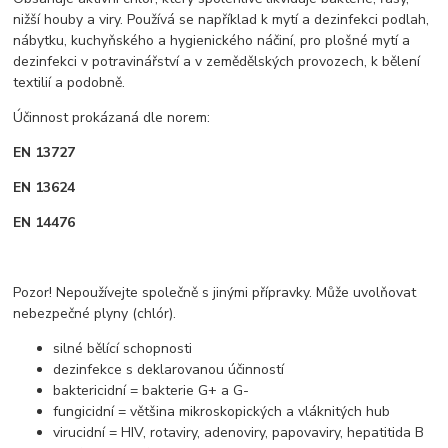
nižší houby a viry. Používá se například k mytí a dezinfekci podlah,
nábytku, kuchyňského a hygienického náčiní, pro plošné mytí a
dezinfekci v potravinářství a v zemědělských provozech, k bělení
textilií a podobně.
Účinnost prokázaná dle norem:
EN 13727
EN 13624
EN 14476
Pozor! Nepoužívejte společně s jinými přípravky. Může uvolňovat
nebezpečné plyny (chlór).
silné bělící schopnosti
dezinfekce s deklarovanou účinností
baktericidní = bakterie G+ a G-
fungicidní = většina mikroskopických a vláknitých hub
virucidní = HIV, rotaviry, adenoviry, papovaviry, hepatitida B