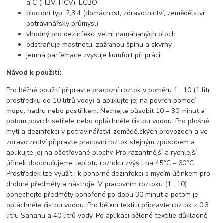
a C (HBV, HCV), ECBO
biocidní typ: 2,3,4 (domácnost, zdravotnictví, zemědělství,
potravinářský průmysl)
vhodný pro dezinfekci velmi namáhaných ploch
odstraňuje mastnotu, zažranou špínu a skvrny
jemná parfemace zvyšuje komfort při práci
Návod k použití:
Pro běžné použití připravte pracovní roztok v poměru 1 : 10 (1 litr
prostředku do 10 litrů vody) a aplikujte jej na povrch pomocí
mopu, hadru nebo postřikem. Nechejte působit 10 – 30 minut a
potom povrch setřete nebo opláchněte čistou vodou. Pro plošné
mytí a dezinfekci v potravinářství, zemědělských provozech a ve
zdravotnictví připravte pracovní roztok stejným způsobem a
aplikujte jej na ošetřované plochy. Pro razantnější a rychlejší
účinek doporučujeme teplotu roztoku zvýšit na 45°C – 60°C.
Prostředek lze využít i k ponorné dezinfekci s mycím účinkem pro
drobné předměty a nástroje. V pracovním roztoku (1 : 10)
ponechejte předměty ponořené po dobu 30 minut a potom je
opláchněte čistou vodou. Pro bělení textilií připravte roztok z 0,3
litru Sananu a 40 litrů vody. Po aplikaci bělené textilie důkladně