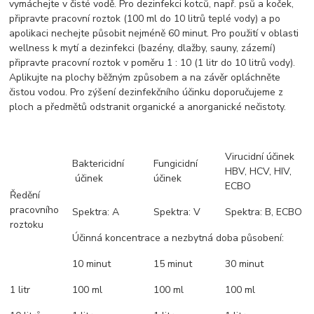
vymáchejte v čisté vodě. Pro dezinfekci kotců, např. psů a koček,
připravte pracovní roztok (100 ml do 10 litrů teplé vody) a po
apolikaci nechejte působit nejméně 60 minut. Pro použití v oblasti
wellness k mytí a dezinfekci (bazény, dlažby, sauny, zázemí)
připravte pracovní roztok v poměru 1 : 10 (1 litr do 10 litrů vody).
Aplikujte na plochy běžným způsobem a na závěr opláchněte
čistou vodou. Pro zýšení dezinfekčního účinku doporučujeme z
ploch a předmětů odstranit organické a anorganické nečistoty.
Virucidní účinek
Baktericidní
Fungicidní
HBV, HCV, HIV,
účinek
účinek
ECBO
Ředění
pracovního
Spektra: A
Spektra: V
Spektra: B, ECBO
roztoku
Účinná koncentrace a nezbytná doba působení:
10 minut
15 minut
30 minut
1 litr
100 ml
100 ml
100 ml