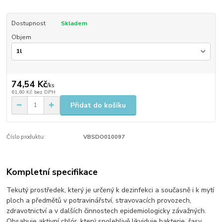
Dostupnost
Skladem
Objem
74,54 Kč
/
ks
61,60 Kč
bez DPH
Přidat do košíku
Číslo produktu:
VBSDO010097
Kompletní specifikace
​Tekutý prostředek, který je určený k dezinfekci a současně i k mytí
ploch a předmětů v potravinářství, stravovacích provozech,
zdravotnictví a v dalších činnostech epidemiologicky závažných.
Obsahuje aktivní chlór, který spolehlivě likviduje bakterie, řasy,