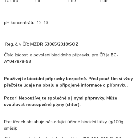
10 litrů
1 litr
1 litr
1 litr
pH koncentrátu: 12-13
Reg. č. v ČR:
MZDR 53065/2018/SOZ
Číslo žádosti o povolení biocidního přípravku pro ČR je:
BC-
AY047878-98
Používejte biocidní přípravky bezpečně. Před použitím si vždy
přečtěte údaje na obalu a připojené informace o přípravku.
Pozor! Nepoužívejte společně s jinými přípravky. Může
uvolňovat nebezpečné plyny (chlor).
Prostředek obsahuje následující účinné biocidní látky (g/100g
směsi):