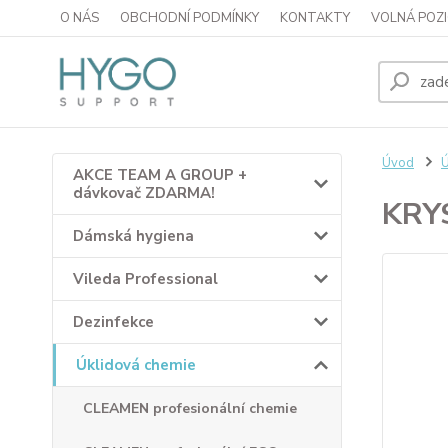
O NÁS
OBCHODNÍ PODMÍNKY
KONTAKTY
VOLNÁ POZI
Úvod
Ú
AKCE TEAM A GROUP +
dávkovač ZDARMA!
KRY
Dámská hygiena
Vileda Professional
Dezinfekce
Úklidová chemie
CLEAMEN profesionální chemie