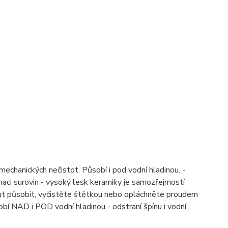
echanických nečistot. Působí i pod vodní hladinou. -
aci surovin - vysoký lesk keramiky je samozřejmostí
inut působit, vyčistěte štětkou nebo opláchněte proudem
í NAD i POD vodní hladinou - odstraní špínu i vodní