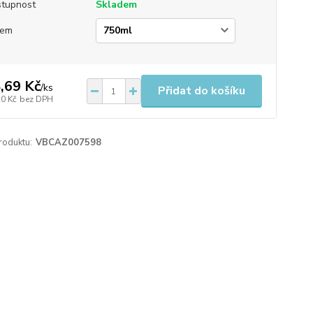
tupnost
Skladem
jem
,69 Kč
/
ks
Přidat do košíku
20 Kč
bez DPH
roduktu:
VBCAZ007598