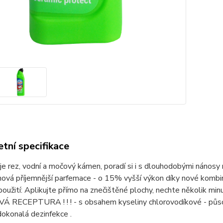
tní specifikace
e rez, vodní a močový kámen, poradí si i s dlouhodobými nánosy m
vá příjemnější parfemace - o 15% vyšší výkon díky nové kombin
oužití: Aplikujte přímo na znečištěné plochy, nechte několik m
Á RECEPTURA ! ! ! - s obsahem kyseliny chlorovodíkové - působ
okonalá dezinfekce .