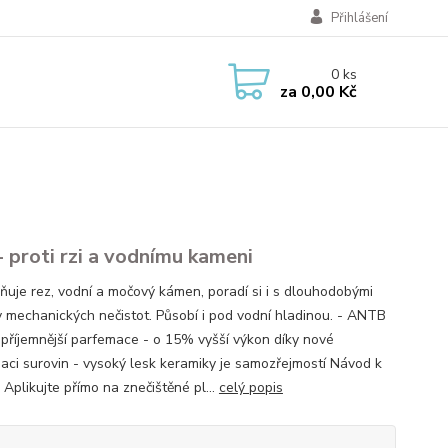
Přihlášení
0
ks
za
0,00 Kč
 proti rzi a vodnímu kameni
ňuje rez, vodní a močový kámen, poradí si i s dlouhodobými
 mechanických nečistot. Působí i pod vodní hladinou. - ANTB
 příjemnější parfemace - o 15% vyšší výkon díky nové
aci surovin - vysoký lesk keramiky je samozřejmostí Návod k
: Aplikujte přímo na znečištěné pl...
celý popis