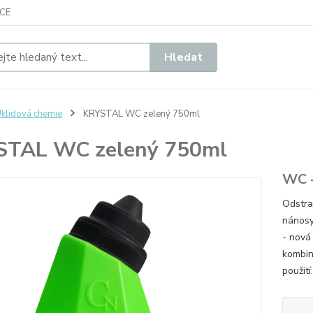
CE
Hledat
klidová chemie
KRYSTAL WC zelený 750ml
STAL WC zelený 750ml
WC -
Odstra
nánosy
- nová
kombin
použití