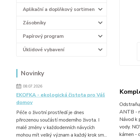
Aplikační a doplňkový sortimen
Zásobníky
Papírový program
Úklidové vybavení
Novinky
08.07.2026
Komple
EKOFKA - ekologická čistota pro Váš
domov
Odstraňuj
ANTB - no
Péče o životní prostředí je dnes
Návod k p
přirozenou součástí moderního života. I
vody. NOV
malé změny v každodenních návycích
kámen - d
mohou mít velký význam a každý krok sm...