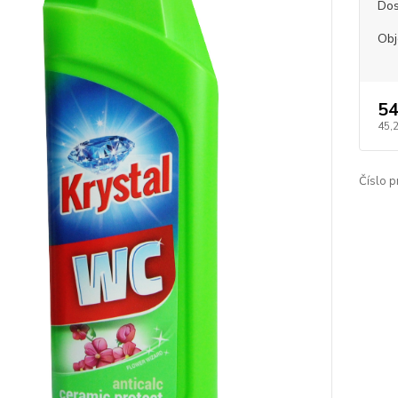
Dos
Ob
54
45,
Číslo p