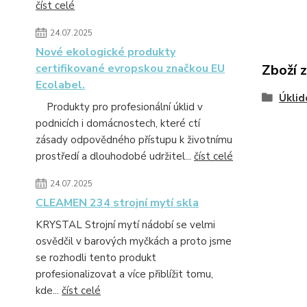
číst celé
24.07.2025
Nové ekologické produkty
certifikované evropskou značkou EU
Zboží 
Ecolabel.
Úklid
Produkty pro profesionální úklid v
podnicích i domácnostech, které ctí
zásady odpovědného přístupu k životnímu
prostředí a dlouhodobé udržitel...
číst celé
24.07.2025
CLEAMEN 234 strojní mytí skla
KRYSTAL Strojní mytí nádobí se velmi
osvědčil v barových myčkách a proto jsme
se rozhodli tento produkt
profesionalizovat a více přiblížit tomu,
kde...
číst celé