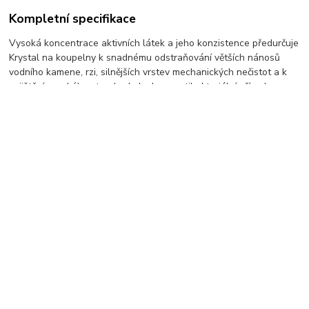
Kompletní specifikace
Vysoká koncentrace aktivních látek a jeho konzistence předurčuje
Krystal na koupelny k snadnému odstraňování větších nánosů
vodního kamene, rzi, silnějších vrstev mechanických nečistot a k
zajištění vysokého standardu lesku. - antibakteriální přísada -
silný proti vodnímu kameni a rzi - vysoký lesk s voduodpudivým
efektem - nově rozšířené vlastnosti o odmašťující sílu - žlutý
odstín vyhovující barevnému kódování v profi úklidu dle směrnic
EU - použitelný na všechny materiály odolným kyselinám Jeho
inovovaná receptura a kvalita vstupních surovin zajišťují pracovní
komfort s mimořádně koncentrovaným prostředkem. Návod k
použití: Aplikujte přímo na znečištěné plochy pomocí rozprašovače
se zpěňovačkou, nechte několik minut působit vyčistěte houbou
nebo opláchněte vodou. Používejte ochranný krém Isolda. .
Zboží zařazeno v kategoriích
Úklidová chemie