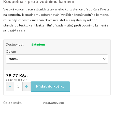
Koupelna - proti vodnímu kameni
Vysoká koncentrace aktivních látek a jeho konzistence předurčuje Krystal
na koupelny k snadnému odstraňování větších nánosů vodního kamene,
rzi, silnějších vrstev mechanických nečistot a k zajištění vysokého
standardu lesku. - antibakteriální přísada - silný proti vodnímu kameni a
rzi...
celý popis
Dostupnost
Skladem
Objem
78,77 Kč
/
ks
65,10 Kč
bez DPH
Přidat do košíku
Číslo produktu:
VBDKO007598