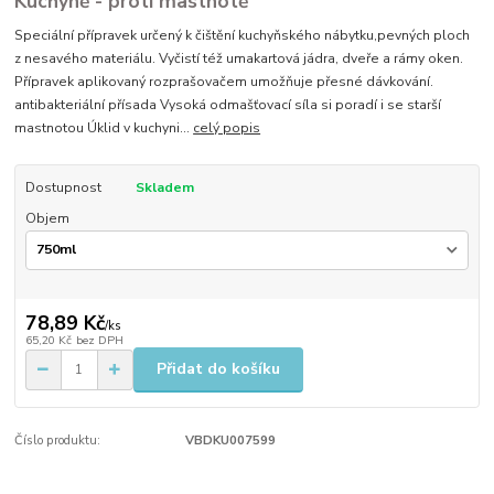
Kuchyně - proti mastnotě
Speciální přípravek určený k čištění kuchyňského nábytku,pevných ploch
z nesavého materiálu. Vyčistí též umakartová jádra, dveře a rámy oken.
Přípravek aplikovaný rozprašovačem umožňuje přesné dávkování.
antibakteriální přísada Vysoká odmašťovací síla si poradí i se starší
mastnotou Úklid v kuchyni...
celý popis
Dostupnost
Skladem
Objem
78,89 Kč
/
ks
65,20 Kč
bez DPH
Přidat do košíku
Číslo produktu:
VBDKU007599