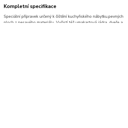
Kompletní specifikace
Speciální přípravek určený k čištění kuchyňského nábytku,pevných
ploch z nesavého materiálu. Vyčistí též umakartová jádra, dveře a
rámy oken. Přípravek aplikovaný rozprašovačem umožňuje přesné
dávkování. antibakteriální přísada Vysoká odmašťovací síla si
poradí i se starší mastnotou Úklid v kuchyni beze šmouh Rychlá a
jednoduchá aplikace Zelený odstín vyhovuje barevnému kódování
v profi úklidu dle směrnice EU Spolehlivě použitelný na všechny
druhy materiálů v kuchyni včetně spotřebičů a zařízení Aplikujte
přímo na znečištěné plochy pomocí rozprašovače se zpěňovačkou,
nechte několik minut působit vyčistěte houbou nebo opláchněte
vodou. .
Zboží zařazeno v kategoriích
Úklidová chemie
KRYSTAL bytová chemie