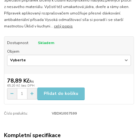
Speciální přípravek určený k čištění kuchyňského nábytku,pevných ploch
z nesavého materiálu. Vyčistí též umakartová jádra, dveře a rámy oken.
Přípravek aplikovaný rozprašovačem umožňuje přesné dávkování.
antibakteriální přísada Vysoká odmašťovací síla si poradí i se starší
mastnotou Úklid v kuchyni...
celý popis
Dostupnost
Skladem
Objem
78,89 Kč
/
ks
65,20 Kč
bez DPH
Přidat do košíku
Číslo produktu:
VBDKU007599
Kompletní specifikace