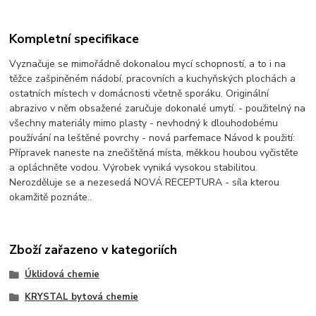
Kompletní specifikace
Vyznačuje se mimořádně dokonalou mycí schopností, a to i na
těžce zašpiněném nádobí, pracovních a kuchyňských plochách a
ostatních místech v domácnosti včetně sporáku. Originální
abrazivo v něm obsažené zaručuje dokonalé umytí. - použitelný na
všechny materiály mimo plasty - nevhodný k dlouhodobému
používání na leštěné povrchy - nová parfemace Návod k použití:
Přípravek naneste na znečištěná místa, měkkou houbou vyčistěte
a opláchněte vodou. Výrobek vyniká vysokou stabilitou.
Nerozděluje se a nezesedá NOVÁ RECEPTURA - síla kterou
okamžitě poznáte..
Zboží zařazeno v kategoriích
Úklidová chemie
KRYSTAL bytová chemie