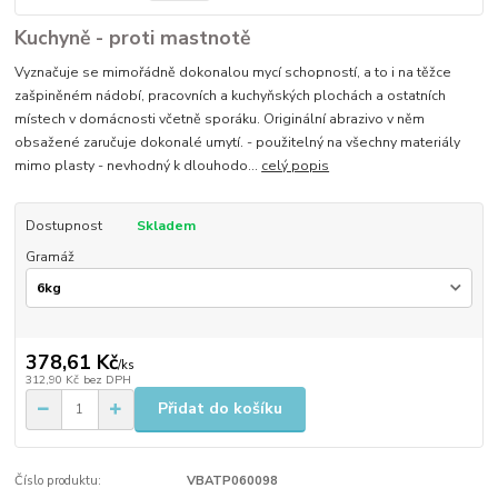
Kuchyně - proti mastnotě
Vyznačuje se mimořádně dokonalou mycí schopností, a to i na těžce
zašpiněném nádobí, pracovních a kuchyňských plochách a ostatních
místech v domácnosti včetně sporáku. Originální abrazivo v něm
obsažené zaručuje dokonalé umytí. - použitelný na všechny materiály
mimo plasty - nevhodný k dlouhodo...
celý popis
Dostupnost
Skladem
Gramáž
378,61 Kč
/
ks
312,90 Kč
bez DPH
Přidat do košíku
Číslo produktu:
VBATP060098